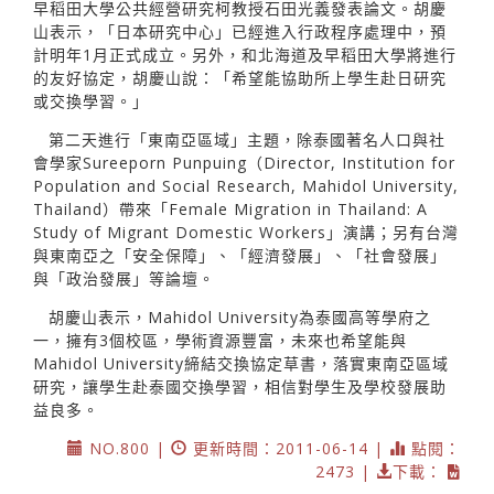
早稻田大學公共經營研究柯教授石田光義發表論文。胡慶
山表示，「日本研究中心」已經進入行政程序處理中，預
計明年1月正式成立。另外，和北海道及早稻田大學將進行
的友好協定，胡慶山說：「希望能協助所上學生赴日研究
或交換學習。」
第二天進行「東南亞區域」主題，除泰國著名人口與社
會學家Sureeporn Punpuing（Director, Institution for
Population and Social Research, Mahidol University,
Thailand）帶來「Female Migration in Thailand: A
Study of Migrant Domestic Workers」演講；另有台灣
與東南亞之「安全保障」、「經濟發展」、「社會發展」
與「政治發展」等論壇。
胡慶山表示，Mahidol University為泰國高等學府之
一，擁有3個校區，學術資源豐富，未來也希望能與
Mahidol University締結交換協定草書，落實東南亞區域
研究，讓學生赴泰國交換學習，相信對學生及學校發展助
益良多。
NO.800 |
更新時間：2011-06-14 |
點閱：
2473 |
下載：