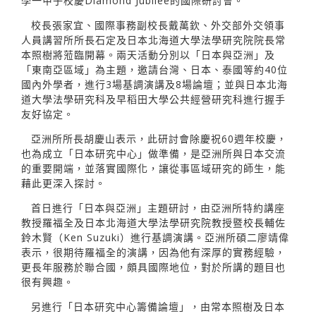
學一甲子校慶Diamond Jubilee的國際研討會。
校長張家宜、國際事務副校長戴萬欽、外交部外交領事
人員講習所所長石定及日本北海道大學法學研究院院長常
本照樹將蒞臨開幕。兩天活動分別以「日本與亞洲」及
「東南亞區域」為主題，邀請台灣、日本、泰國等約40位
國內外學者，進行3場基調演講及8場論壇；並與日本北海
道大學法學研究科及早稻田大學公共經營研究科進行握手
友好協定。
亞洲所所長胡慶山表示，此研討會除慶祝60週年校慶，
也為成立「日本研究中心」做準備，是亞洲所與日本交流
的重要開端，並落實國際化，讓從事區域研究的師生，能
藉此更深入探討。
首日進行「日本與亞洲」主題研討，由亞洲所特約講座
教授羅福全及日本北海道大學法學研究院教授暨校長輔佐
鈴木賢（Ken Suzuki）進行基調演講。亞洲所碩二廖靖偉
表示，很期待羅福全的演講，因為他有深厚的實務經驗，
更長年服務於聯合國，頗具國際地位，對於所講的題目也
很有興趣。
另進行「日本研究中心籌備論壇」，由常本照樹及日本