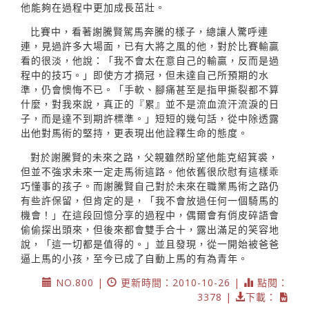
他能夠在過程中更加成長茁壯。
比賽中，看著謝騰賢駕馬奔騰的樣子，總讓人驚呼連
連，見過許多大場面，已有大將之風的他，對於比賽輸贏
看的很淡，他說：「我不會太在意自己的輸贏，反而是過
程中的技巧。」即使方才摘冠，但未達自己所預期的水
準，仍會懊悔不已。「手軟、腳痛甚至是指甲撕裂都不算
什麼，對我來說，真正的『累』並不是流血流汗流淚的日
子，而是達不到期許標準。」短短的幾句話，從中除透露
出他對馬術的堅持，更表現出他詮釋生命的態度。
對於謝騰賢的未來之路，父親雖然盼望他能克紹箕裘，
但並不強求未來一定走馬術這路。他依舊很欣慰有這樣乖
巧懂事的孩子。而謝騰賢自己對於未來在職業馬術之路仍
有些許保留，但肯定的是，「我不會放過任何一個騎馬的
機會！」在這段回憶分享的過程中，偶爾會有俏皮碎語會
偷偷探出頭來，但後來都會雙手合十，露出滿足的笑容地
說，「這一切都是值得的。」並且發現，從一開始被爸爸
逼上馬的小孩，至今已成了自動上馬的有為青年。
NO.800 |
更新時間：2010-10-26 |
點閱：
3378 |
下載：