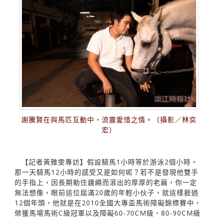
謝騰賢在與馬匹互動中，流露愛惜之情。（攝影／林奕
宏）
【記者黃雅雯專訪】假設騎馬1小時等於游泳2個小時。
那一天騎馬12小時的感受又是如何呢？若不是發現他雙手
的手指上，因長期勒住疆繩而滾出的厚厚的老繭，你一定
無法想像，眼前這位屆滿20歲的年輕小伙子，就這樣捱過
12個年頭，他就是在2010全國大專盃馬術障礙錦標賽中，
榮獲馬場馬術C級冠軍以及障礙60-70CM級、80-90CM級