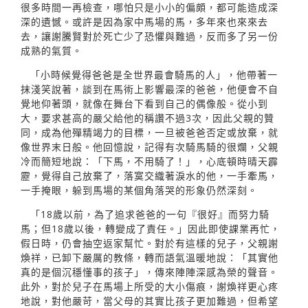
很多時間一再檢查，哪怕只是小小的偏頗，都可能造成深
深的遺憾。或許是因為家中馬場的馬，多年來也來來去
去，讓謝騰賢對於死亡少了恐懼與難過，反而多了另一份
成熟的氣質。
「小時候覺得爸爸是全世界最會騎馬的人」，他帶著一
抹淺笑說著，談到在馬術上影響最深的爸爸，他便會不自
覺地仰著頭，就像在舞台下看到自己的偶像般。從小到
大，要求甚高的嚴父給他的稱讚不過3次，因此父親的贊
同，成為他殫精竭力的目標，一旦被爸爸否定或放棄，就
像世界末日般。他回憶說，記得有次騎馬騎的很爛，父親
冷而簡短地說：「下馬，不用騎了！」，心底頓時晴天霹
靂，覺得自己放棄了，落寞交織著淚水的他，一手牽馬，
一手掩眼，躲到馬場的某個角落哭的形象仍然深刻。
「18歲以前，為了追求爸爸的一句『很好』而努力騎
馬；但18歲以後，轉變成了責任。」因此即使課業再忙，
假日時，仍會抽空返家幫忙。對於有這樣的兒子，父親謝
煥祥，已卸下嚴厲的教條，轉而語氣溫暖地說：「其實他
真的是個沉穩懂事的孩子」，傳來陣陣深感為榮的聲音。
此外，對於兒子在馬場上所受的大小傷痕，謝煥祥更心疼
地說，對他嚴苛，當父母的其實比孩子更加難過，但希望