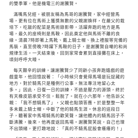
的雙季軍，他是機電三的謝騰賢。
滿嘴馬兒經，被朋友稱為馬哥的謝騰賢，家中經營馬
場，更有位在馬術上獲獎無數的父親謝煥祥，在嚴父的栽
培下，吃飯的配菜是馬術錄影帶，活躍奔跑的地方是馬
場，最久的座椅則是馬鞍，因此奠定他與馬術不離的良
緣。清晨7時即著上馬靴、戴上騎士帽、換上禮服等完備的
馬裝，直至傍晚7時躍下馬鞍的日子，是謝騰賢自嘲的和尚
規律生活，一天結束後，回到家常會累到直接攤在床上，
頃刻呼呼大睡。
每天艱辛的訓練，讓謝騰賢少了同齡小孩奔跑嬉戲的遊
戲童年，他回憶說著：「小時候只會覺得馬場是玩捉藏的
地方，對於騎馬只是種例行公事，無法專注地留心太
多。」因此，日復一日的訓練，不過是壓力的源頭，終於
有天橡皮筋承受不住，鬆脫了。就在小六那年，他告訴父
親：「我不想騎馬了」，父親也點頭答應。於是整整一年
多未戴上騎士帽，中斷了他的騎馬生涯。休息的這段日
子，聽著家中馬場騎馬的歡笑聲，讓他體內的騎馬因子不
斷沸騰，後來，他再度返回馬場。謝騰賢笑說，自己也理
不出頭緒，更打趣地說：「真的不騎馬屁股會癢癢的！」