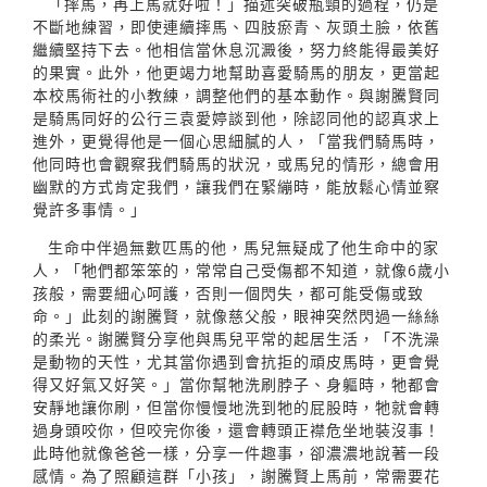
「摔馬，再上馬就好啦！」描述突破瓶頸的過程，仍是
不斷地練習，即使連續摔馬、四肢瘀青、灰頭土臉，依舊
繼續堅持下去。他相信當休息沉澱後，努力終能得最美好
的果實。此外，他更竭力地幫助喜愛騎馬的朋友，更當起
本校馬術社的小教練，調整他們的基本動作。與謝騰賢同
是騎馬同好的公行三袁愛婷談到他，除認同他的認真求上
進外，更覺得他是一個心思細膩的人，「當我們騎馬時，
他同時也會觀察我們騎馬的狀況，或馬兒的情形，總會用
幽默的方式肯定我們，讓我們在緊繃時，能放鬆心情並察
覺許多事情。」
生命中伴過無數匹馬的他，馬兒無疑成了他生命中的家
人，「牠們都笨笨的，常常自己受傷都不知道，就像6歲小
孩般，需要細心呵護，否則一個閃失，都可能受傷或致
命。」此刻的謝騰賢，就像慈父般，眼神突然閃過一絲絲
的柔光。謝騰賢分享他與馬兒平常的起居生活，「不洗澡
是動物的天性，尤其當你遇到會抗拒的頑皮馬時，更會覺
得又好氣又好笑。」當你幫牠洗刷脖子、身軀時，牠都會
安靜地讓你刷，但當你慢慢地洗到牠的屁股時，牠就會轉
過身頭咬你，但咬完你後，還會轉頭正襟危坐地裝沒事！
此時他就像爸爸一樣，分享一件趣事，卻濃濃地說著一段
感情。為了照顧這群「小孩」，謝騰賢上馬前，常需要花