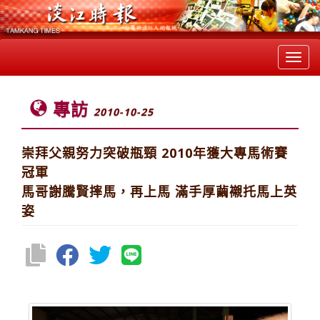
Toggl
navig
專訪
2010-10-25
崇拜父親努力突破瓶頸 2010年獲大專馬術賽
冠軍
馬哥謝騰賢摔馬，再上馬 滿手厚繭襯托馬上英
姿