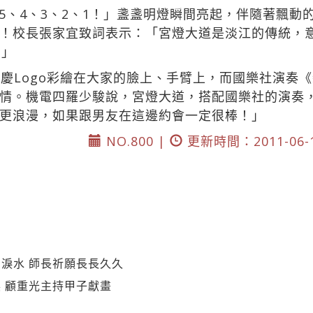
、4、3、2、1！」盞盞明燈瞬間亮起，伴隨著飄動的
！校長張家宜致詞表示：「宮燈大道是淡江的傳統，
。」
校慶Logo彩繪在大家的臉上、手臂上，而國樂社演奏
情。機電四羅少駿說，宮燈大道，搭配國樂社的演奏
更浪漫，如果跟男友在這邊約會一定很棒！」
NO.800 |
更新時間：2011-06-
淚水 師長祈願長長久久
 顧重光主持甲子獻畫