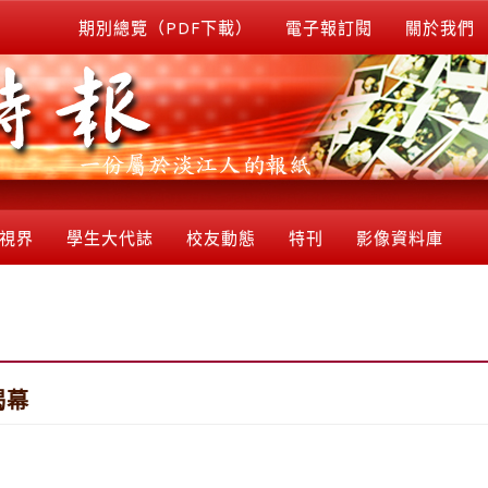
期別總覽（PDF下載）
電子報訂閱
關於我們
視界
學生大代誌
校友動態
特刊
影像資料庫
揭幕