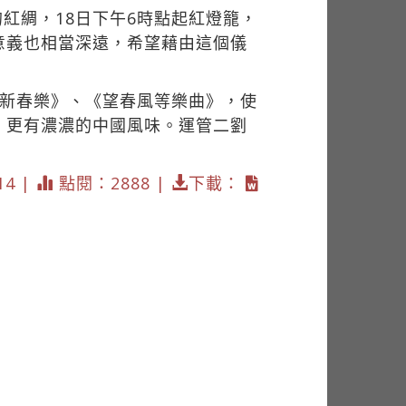
紅綢，18日下午6時點起紅燈籠，
意義也相當深遠，希望藉由這個儀
《新春樂》、《望春風等樂曲》，使
，更有濃濃的中國風味。運管二劉
14 |
點閱：2888 |
下載：