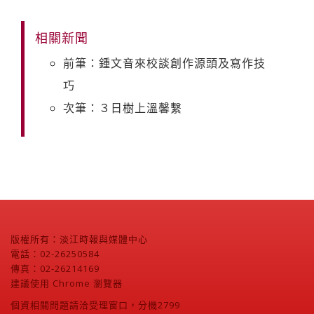
相關新聞
前筆：鍾文音來校談創作源頭及寫作技
巧
次筆：３日樹上溫馨繫
版權所有：淡江時報與媒體中心
電話：02-26250584
傳真：02-26214169
建議使用 Chrome 瀏覽器
個資相關問題請洽受理窗口，分機2799