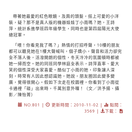
帶著她最愛的紅色眼鏡，及肩的頭髮，搭上可愛的小洋
裝，疑？那不是真人版的機器娃娃丁小雨嗎？她，王詩
萍，統計系進學班四年級學生，同時也是第四屆陽光大使
總冠軍。
「喂！你看見我了嗎？」熱情的打招呼聲，10樓的朋友
都可以聽見她在1樓大聲喊叫，個子嬌小，聲音和活力卻完
全不落人後，活潑開朗的個性，冬天冷冷的氛圍頓時都被
她一掃而空。她的同班同學林庭全表示，詩萍直率、愛大
笑的個性深受大家喜愛。酷似丁小雨的她，印象讓人深
刻，時常有人因此想認識她，她說，朋友圈因此變多變
廣，覺得很開心。假如下次走在校園裡，你看到丁小雨從
卡通裡「碰」出來時，千萬別意外囉！（文／洪予揚、攝
影／陳怡菁）
NO.801 |
更新時間：2010-11-02 |
點閱：
3569 |
下載：