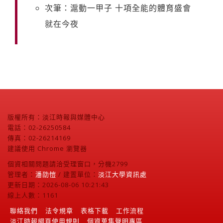
次筆：滬動一甲子 十項全能的體育盛會
就在今夜
版權所有：淡江時報與媒體中心
電話：02-26250584
傳真：02-26214169
建議使用 Chrome 瀏覽器
個資相關問題請洽受理窗口，分機2799
管理者：
潘劭愷
/ 建置單位：
淡江大學資訊處
更新日期：2026-08-06 10:21:43
線上人數：1161
聯絡我們
法令規章
表格下載
工作流程
淡江時報網頁使用規則
個資蒐集聲明專區