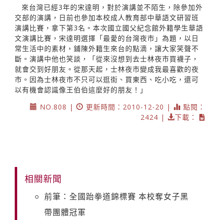
來台灣已經3年的宋達明，對於演講並不陌生，除參加外
交部的演講，日前也參加本校成人教育部中華語文研習班
演講比賽，拿下第3名。本次國立國父紀念館外籍學生華語
文演講比賽，宋達明選擇「最愛的台灣夜市」為題，以日
常生活中的素材，鋪陳外籍生來台的點滴，讓大家笑聲不
斷。演講中他也笑談，「從來沒想到去士林夜市買襪子，
就會交到好朋友。從那天起，士林夜市變成我最喜歡的夜
市。因為士林夜市不只可以逛街、買東西、吃小吃，還可
以有機會認識像王伯伯這麼好的朋友！」
NO.808 |
更新時間：2010-12-20 |
點閱：
2424 |
下載：
相關新聞
前筆：全國跆拳道錦標賽 本校奪女子黑
帶團體冠軍