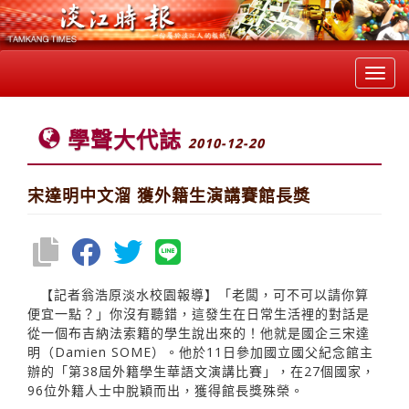
Toggl
navig
學聲大代誌
2010-12-20
宋達明中文溜 獲外籍生演講賽館長獎
【記者翁浩原淡水校園報導】「老闆，可不可以請你算
便宜一點？」你沒有聽錯，這發生在日常生活裡的對話是
從一個布吉納法索籍的學生說出來的！他就是國企三宋達
明（Damien SOME）。他於11日參加國立國父紀念館主
辦的「第38屆外籍學生華語文演講比賽」，在27個國家，
96位外籍人士中脫穎而出，獲得館長獎殊榮。