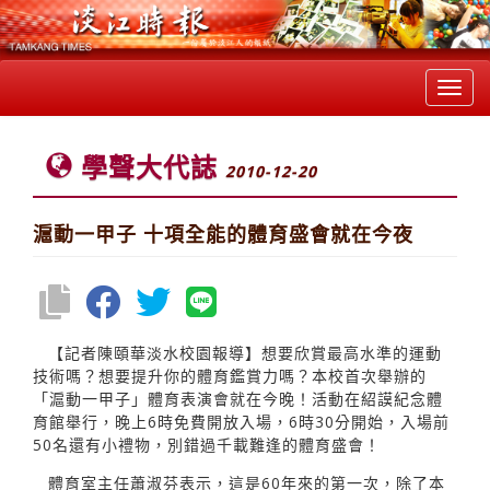
Toggl
navig
學聲大代誌
2010-12-20
滬動一甲子 十項全能的體育盛會就在今夜
【記者陳頤華淡水校園報導】想要欣賞最高水準的運動
技術嗎？想要提升你的體育鑑賞力嗎？本校首次舉辦的
「滬動一甲子」體育表演會就在今晚！活動在紹謨紀念體
育館舉行，晚上6時免費開放入場，6時30分開始，入場前
50名還有小禮物，別錯過千載難逢的體育盛會！
體育室主任蕭淑芬表示，這是60年來的第一次，除了本