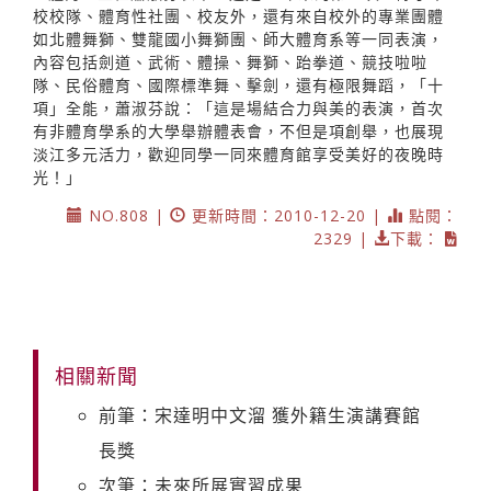
校校隊、體育性社團、校友外，還有來自校外的專業團體
如北體舞獅、雙龍國小舞獅團、師大體育系等一同表演，
內容包括劍道、武術、體操、舞獅、跆拳道、競技啦啦
隊、民俗體育、國際標準舞、擊劍，還有極限舞蹈，「十
項」全能，蕭淑芬說：「這是場結合力與美的表演，首次
有非體育學系的大學舉辦體表會，不但是項創舉，也展現
淡江多元活力，歡迎同學一同來體育館享受美好的夜晚時
光！」
NO.808 |
更新時間：2010-12-20 |
點閱：
2329 |
下載：
相關新聞
前筆：宋達明中文溜 獲外籍生演講賽館
長獎
次筆：未來所展實習成果