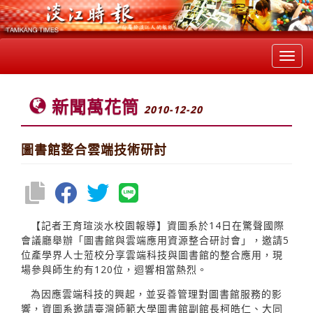
Toggl
navig
新聞萬花筒
2010-12-20
圖書館整合雲端技術研討
【記者王育瑄淡水校園報導】資圖系於14日在驚聲國際
會議廳舉辦「圖書館與雲端應用資源整合研討會」，邀請5
位產學界人士蒞校分享雲端科技與圖書館的整合應用，現
場參與師生約有120位，迴響相當熱烈。
為因應雲端科技的興起，並妥善管理對圖書館服務的影
響，資圖系邀請臺灣師範大學圖書館副館長柯皓仁、大同