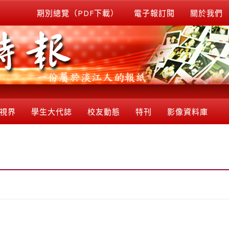
期別總覽（PDF下載）
電子報訂閱
關於我們
視界
學生大代誌
校友動態
特刊
影像資料庫