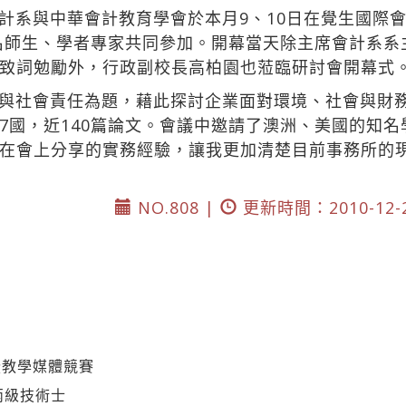
計系與中華會計教育學會於本月9、10日在覺生國際會
0名師生、學者專家共同參加。開幕當天除主席會計系
致詞勉勵外，行政副校長高柏園也蒞臨研討會開幕式
會責任為題，藉此探討企業面對環境、社會與財務 Tripl
7國，近140篇論文。會議中邀請了澳洲、美國的知
在會上分享的實務經驗，讓我更加清楚目前事務所的
NO.808 |
更新時間：2010-12-
暨教學媒體競賽
丙級技術士