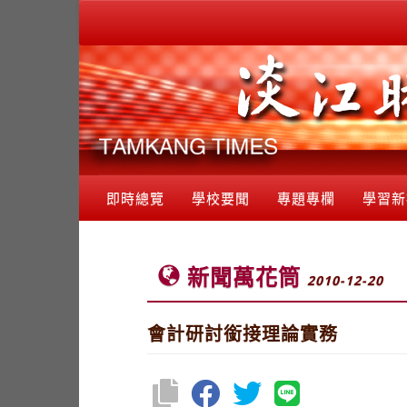
即時總覽
學校要聞
專題專欄
學習新
新聞萬花筒
2010-12-20
會計研討銜接理論實務