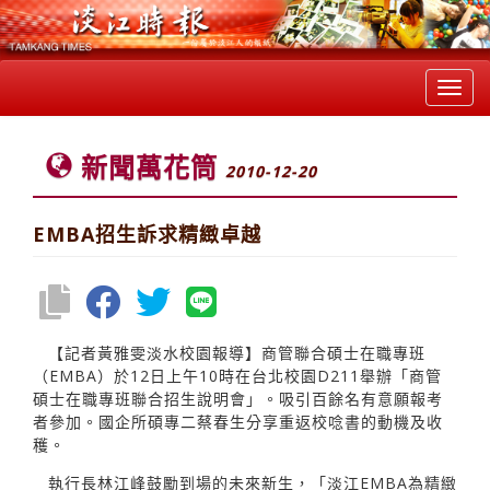
Toggl
navig
新聞萬花筒
2010-12-20
EMBA招生訴求精緻卓越
【記者黃雅雯淡水校園報導】商管聯合碩士在職專班
（EMBA）於12日上午10時在台北校園D211舉辦「商管
碩士在職專班聯合招生說明會」。吸引百餘名有意願報考
者參加。國企所碩專二蔡春生分享重返校唸書的動機及收
穫。
執行長林江峰鼓勵到場的未來新生，「淡江EMBA為精緻