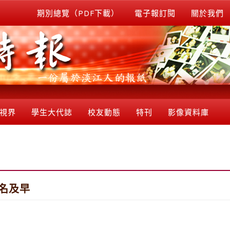
期別總覽（PDF下載）
電子報訂閱
關於我們
視界
學生大代誌
校友動態
特刊
影像資料庫
報名及早