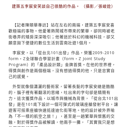
建築五李宸安笑談自己很酷的作品。 （攝影／張峻銓）
【記者陳頤華專訪】站在左右的兩端，建築五李宸安喜
歡極端的事物。他愛著熱鬧城市帶來的繁華，卻同時被老
街巷弄的矮房深深吸引；他著迷於科幻的機械科技，卻又
願意拋下便捷的數位生活到雲南壯遊1個月。
李宸安，以「從台北101出發」作品，榮獲2009-2010
form‧Z全球聯合學習計畫（form‧Z Joint Study
Program）的「產品設計類」金牌首獎。在他的世界裡，
得獎與創作是兩個極端，沒有想過得獎的他，只是忠實自
己的感覺。
外型就像個瀟灑的藝術家，留著長髮的李宸安總是酷酷
的，腦子裡有著翻滾的思緒，吐出來的字句卻是精簡有
力。這次獲獎作品，以城市與機械為背景，「從台北101出
發」是在101底下設計一個可彈式的玻璃座艙發射平台，讓
遊客可搭乘座艙快速抵達迪化街等地。他的設計被外界喻
為「不一樣的航空之旅！」，甚至是一趟繁華與懷舊的交
融，對於得獎作品被解讀，他兩手一攤，「其實我只是想