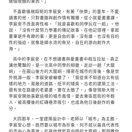
做個很酷的東西。」
不喜歡循規蹈矩的李宸安，有著「快樂」的童年，不愛
讀書的他，只對畫圖與創作情有獨鍾，從小就愛畫畫課，
李宸安不改直爽性格，「就是喜歡和同學玩在一起」。他
說，「沒有什麼努力學畫的傳記故事，在他記憶裡，拿起
畫筆是件有趣的事，更是自由的事，沒有誰、也沒有目的
性的強迫，就像是順水流的魚兒，自在的游向創作大
海。」
高中的李宸安，在不想讀書與愛畫畫中相互拉扯，真正
讓他驚豔的，是一次高中同學的相邀，走訪一趟「大龍
峒」，在圓山後方的大龍峒，隱密在城市的背後，像是世
外桃源一般，李宸安被嚇傻了，「我從來不知道台北有這
樣的地方，寬敞的道路、低平的矮房、古老的建築工法，
還有坐在路邊的老婆婆，實在太酷了。」像發現新大陸，
李宸安開始喜歡這樣的城市風情，愛去東區逛街的年輕
人，被高樓後的紅磚巷弄吸引，也成為他日後創作的養
分。
大四那年，一堂建築設計中，老師以「城市」為主題，
李宸安心想，既然要以城市為形象，何不就以最具代表性
的市中心為基地，於是他想起高中時的大龍峒，那個離你