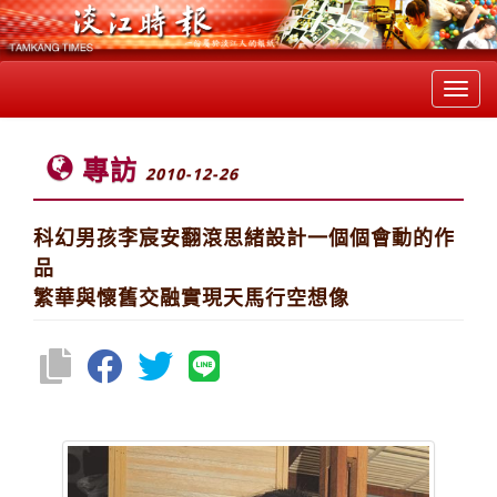
Toggl
navig
專訪
2010-12-26
科幻男孩李宸安翻滾思緒設計一個個會動的作
品
繁華與懷舊交融實現天馬行空想像