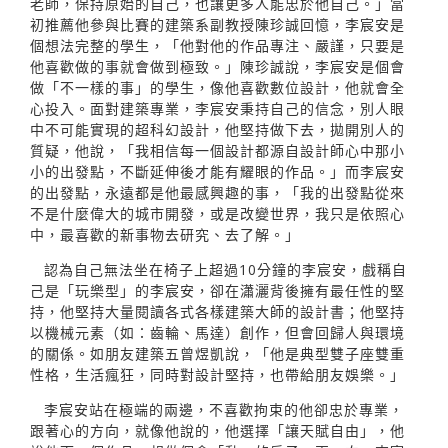
老師，保持原始的自己，也讓更多人能忠於他自己。」當
初推薦他參與比賽的建築系副教授陳珍誠回憶，李宸安是
個想法完整的學生，「他對他的作品專注、嚴謹，只要是
他喜歡做的事就會做到極致。」陳珍誠說，李宸安是個會
做「不一樣的事」的學生，像他喜歡數位設計，他就會全
心投入。面對建築專業，李宸安秉持自己的信念，別人眼
中不可能實現的超科幻設計，他堅持做下去，拋開別人的
質疑，他說，「我相信每一個設計都源自設計師心中那小
小的出發點，不斷延伸後才能有耀眼的作品。」而李宸安
的出發點，永遠都是他最感興趣的事，「我的出發點從來
不是什麼偉大的城市開發，或是改變世界，我只是依照心
中，最喜歡的新事物去研究、去了解。」
認為自己無法坐在椅子上超過10分鐘的李宸安，戲稱自
己是「玩樂型」的李宸安，卻在瀟灑背後擁有最任性的堅
持，他堅持大量閱讀各式各樣建築大師的設計書；他堅持
以機械元素（如：齒輪、馬達）創作，但會回歸人與環境
的關係。如朋友建築五曾煜凱說，「他是典型雙子座雙重
性格，生活瘋狂，同時對設計堅持，也帶給朋友娛樂。」
李宸安站在極端的兩邊，不喜歡拘束的他卻忠於專業，
跟著心的方向，就像他說的，他選擇「讓天賦自由」，他