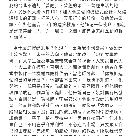
我的台北不遠的「曾經」，曾經的繁華、曾經生活的地
方，於是他大膽地在101下加入他最愛的機械式設計，想縮
短城市的距離、打開人心。天馬行空的想像，為他帶來榮
耀，但對他而言，5年的建築教育，他謹記一個使命，那就
是建築帶給「人」與「環境」之間，能有更美好互動的相
互關係。
為什麼選擇建築系？他說：「因為我不想讀書，做設計
比較輕鬆！」未來的志向？他堅定地說，「想到大學教
書。」大學生涯為李宸安帶來全新的視野，大笑說自己大
一、大二還在摸索，直到大三才開始懂得創作。他曾在課
堂中製作一架機械式設計作品，當老師問起，「你設計這
個的目的是什麼？」他卻答不出來，「我也不知道。」他
笑說，「我只是想設計我想做的。」雖然隨性，但他把這
項作品放在工作桌前，從此，他告訴自己，設計要有出發
點，否則只是一項擺飾。李宸安說，他很享受建築系的學
習，他喜歡和教授談作品、聊設計，就像是「大朋友」一
般的互相交流，沒有對錯的彼此切磋，這樣的學習環境，
讓他想「一輩子」留在學校中，「因為在校園裡，你才能
做自己，不用在乎商業利益、不必迎合市場，只要順著自
己的出發點，完成每一項屬於『你』的作品，所以我想當