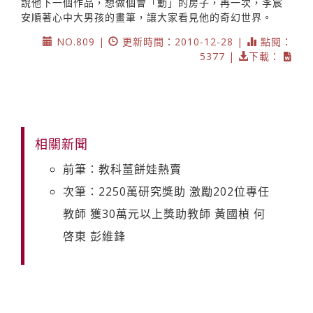
說他下一個作品，想做個會「動」的房子，再一次，李宸
安順著心中大男孩的畫筆，讓大家看見他的奇幻世界。
NO.809 |
更新時間：2010-12-28 |
點閱：
5377 |
下載：
相關新聞
前筆：教科薑餅娃熱賣
次筆：2250萬研究獎助 激勵202位專任
教師 獲30萬元以上獎助教師 黃國楨 何
啓東 彭維鋒