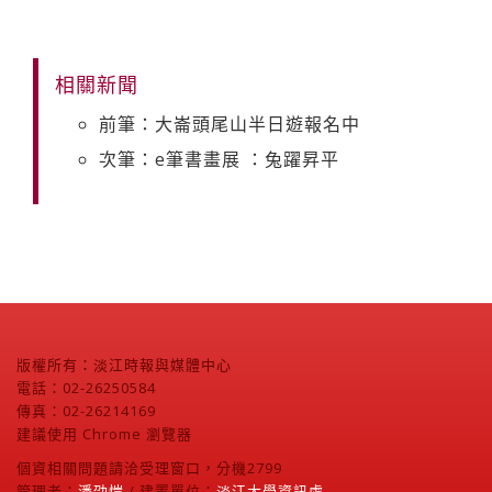
相關新聞
前筆：大崙頭尾山半日遊報名中
次筆：e筆書畫展 ：兔躍昇平
版權所有：淡江時報與媒體中心
電話：02-26250584
傳真：02-26214169
建議使用 Chrome 瀏覽器
個資相關問題請洽受理窗口，分機2799
管理者：
潘劭愷
/ 建置單位：
淡江大學資訊處