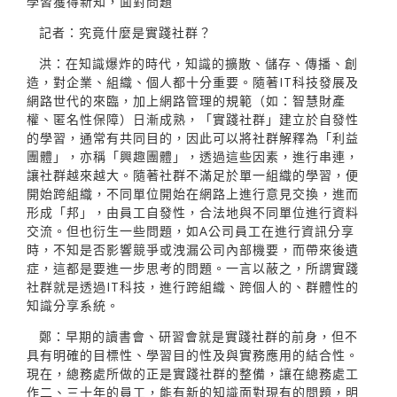
學習獲得新知，面對問題
記者：究竟什麼是實踐社群？
洪：在知識爆炸的時代，知識的擴散、儲存、傳播、創
造，對企業、組織、個人都十分重要。隨著IT科技發展及
網路世代的來臨，加上網路管理的規範（如：智慧財產
權、匿名性保障）日漸成熟，「實踐社群」建立於自發性
的學習，通常有共同目的，因此可以將社群解釋為「利益
團體」，亦稱「興趣團體」，透過這些因素，進行串連，
讓社群越來越大。隨著社群不滿足於單一組織的學習，便
開始跨組織，不同單位開始在網路上進行意見交換，進而
形成「邦」，由員工自發性，合法地與不同單位進行資料
交流。但也衍生一些問題，如A公司員工在進行資訊分享
時，不知是否影響競爭或洩漏公司內部機要，而帶來後遺
症，這都是要進一步思考的問題。一言以蔽之，所謂實踐
社群就是透過IT科技，進行跨組織、跨個人的、群體性的
知識分享系統。
鄭：早期的讀書會、研習會就是實踐社群的前身，但不
具有明確的目標性、學習目的性及與實務應用的結合性。
現在，總務處所做的正是實踐社群的整備，讓在總務處工
作二、三十年的員工，能有新的知識面對現有的問題，明