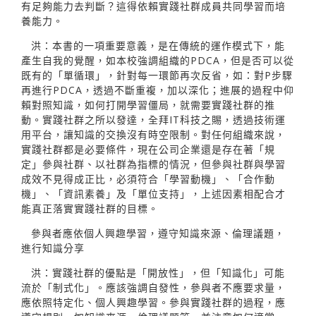
有足夠能力去判斷？這得依賴實踐社群成員共同學習而培
養能力。
洪：本書的一項重要意義，是在傳統的運作模式下，能
產生自我的覺醒，如本校強調組織的PDCA，但是否可以從
既有的「單循環」，針對每一環節再次反省，如：對P步驟
再進行PDCA，透過不斷重複，加以深化；進展的過程中仰
賴對照知識，如何打開學習僵局，就需要實踐社群的推
動。實踐社群之所以發達，全拜IT科技之賜，透過技術運
用平台，讓知識的交換沒有時空限制。對任何組織來說，
實踐社群都是必要條件，現在公司企業還是存在著「規
定」參與社群、以社群為指標的情況，但參與社群與學習
成效不見得成正比，必須符合「學習動機」、「合作動
機」、「資訊素養」及「單位支持」，上述因素相配合才
能真正落實實踐社群的目標。
參與者應依個人興趣學習，遵守知識來源、倫理議題，
進行知識分享
洪：實踐社群的優點是「開放性」，但「知識化」可能
流於「制式化」。應該強調自發性，參與者不應要求量，
應依照特定化、個人興趣學習。參與實踐社群的過程，應