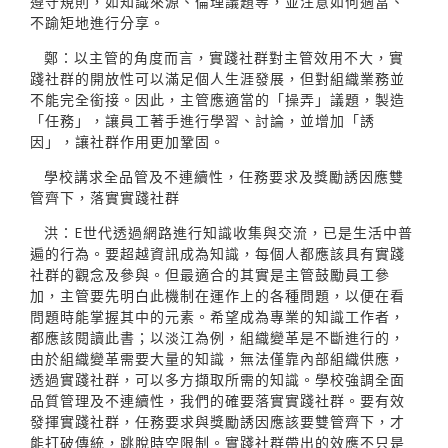
遵守規則，如知識來源、倫理議題等，並注意如何適當、
不踰矩地進行分享。
鄭：以主管的角度而言，實踐社群對主管效用不大，實
踐社群的開放性可以滿足個人生涯發展，但對組織業務並
不能完全銜接。因此，主管應適當的「操弄」議題，製造
「任務」，讓員工著手進行學習、討論，並增加「誘
因」，讓社群作用更加鞏固。
學校講求全品管及不連續性，任務要求及獎勵誘因應雙
管齊下，落實實踐社群
洪：E世代透過網路進行知識收集與交流，已是生活中普
遍的行為。要超越資訊成為知識，每個人都應該具有實踐
社群的觀念及參與。但最適合的其實是主管鼓勵員工參
加，主管要先明白此機制在運作上的各種問題，以便在看
問題時能掌握其中的元素。希望成為專業的知識工作者，
都應該閱讀此書；以淡江為例，組織變革是不斷進行的，
由於組織變革需要大量的知識，無法僅靠內部組織供應，
透過實踐社群，可以多方擷取所需的知識。學校強調全面
品質管理及不連續性，我們的確要落實實踐社群。要有效
發揮實踐社群，任務要求與獎勵誘因應該要雙管齊下，才
能打破傳統，跳脫時空限制。實踐社群帶出的效應不只是