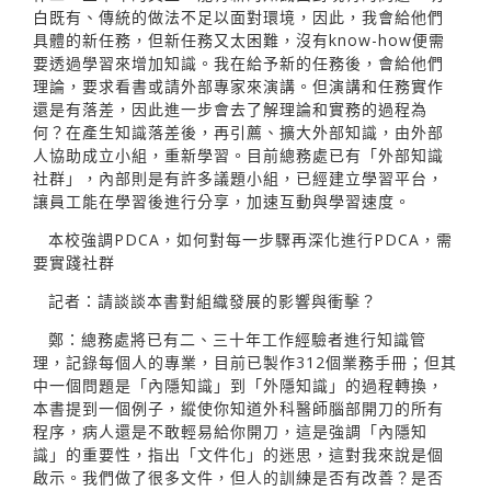
白既有、傳統的做法不足以面對環境，因此，我會給他們
具體的新任務，但新任務又太困難，沒有know-how便需
要透過學習來增加知識。我在給予新的任務後，會給他們
理論，要求看書或請外部專家來演講。但演講和任務實作
還是有落差，因此進一步會去了解理論和實務的過程為
何？在產生知識落差後，再引薦、擴大外部知識，由外部
人協助成立小組，重新學習。目前總務處已有「外部知識
社群」，內部則是有許多議題小組，已經建立學習平台，
讓員工能在學習後進行分享，加速互動與學習速度。
本校強調PDCA，如何對每一步驟再深化進行PDCA，需
要實踐社群
記者：請談談本書對組織發展的影響與衝擊？
鄭：總務處將已有二、三十年工作經驗者進行知識管
理，記錄每個人的專業，目前已製作312個業務手冊；但其
中一個問題是「內隱知識」到「外隱知識」的過程轉換，
本書提到一個例子，縱使你知道外科醫師腦部開刀的所有
程序，病人還是不敢輕易給你開刀，這是強調「內隱知
識」的重要性，指出「文件化」的迷思，這對我來說是個
啟示。我們做了很多文件，但人的訓練是否有改善？是否