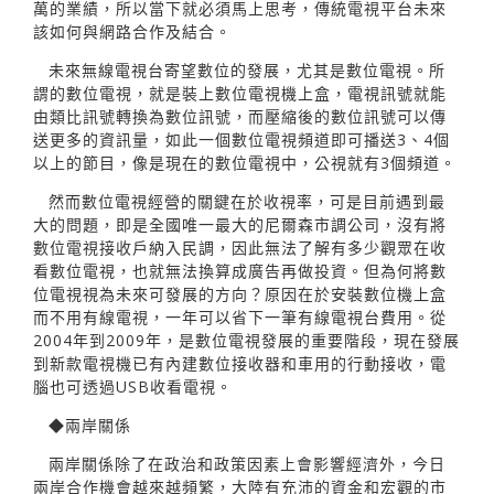
萬的業績，所以當下就必須馬上思考，傳統電視平台未來
該如何與網路合作及結合。
未來無線電視台寄望數位的發展，尤其是數位電視。所
謂的數位電視，就是裝上數位電視機上盒，電視訊號就能
由類比訊號轉換為數位訊號，而壓縮後的數位訊號可以傳
送更多的資訊量，如此一個數位電視頻道即可播送3、4個
以上的節目，像是現在的數位電視中，公視就有3個頻道。
然而數位電視經營的關鍵在於收視率，可是目前遇到最
大的問題，即是全國唯一最大的尼爾森市調公司，沒有將
數位電視接收戶納入民調，因此無法了解有多少觀眾在收
看數位電視，也就無法換算成廣告再做投資。但為何將數
位電視視為未來可發展的方向？原因在於安裝數位機上盒
而不用有線電視，一年可以省下一筆有線電視台費用。從
2004年到2009年，是數位電視發展的重要階段，現在發展
到新款電視機已有內建數位接收器和車用的行動接收，電
腦也可透過USB收看電視。
◆兩岸關係
兩岸關係除了在政治和政策因素上會影響經濟外，今日
兩岸合作機會越來越頻繁，大陸有充沛的資金和宏觀的市