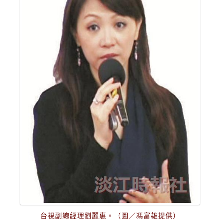
台視副總經理劉麗惠。（圖／馮富雄提供）