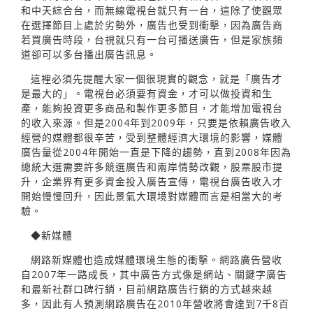
和中天綜合台，而無線電視台就只有一台，這除了使觀眾
在選擇節目上處於劣勢外，廣告也受到衝擊，因為廣告商
若買廣告時段，台視就只有一台可播送廣告，但是家族頻
道卻可以多台播出廣告訊息。
這裡必須先提醒大家一個很現實的觀念，就是「廣告才
是最大的」。電視台必須要有資金，才可以做投資和生
產，能夠投資更多商品和製作更多節目，才能增加電視台
的收入來源。但是2004年到2009年，只要是依賴廣告收入
經營的媒體都很辛苦，受到整體經濟大環境的影響，媒體
廣告量從2004年開始一直是下降的趨勢，直到2008年因為
總統大選需要許多競選廣告和兩岸情勢改觀，股票股市提
升，企業界有更多資金投入廣告宣傳，電視台廣告收入才
開始慢慢回升，因此景氣大環境對媒體而言是相當大的考
驗。
◆新媒體
網路新媒體也造成媒體環境生態的衝擊。網路廣告營收
自2007年一路成長，其中廣告方式像是網站、關鍵字廣告
和最新社群口碑行銷，目前網路廣告行銷的方式越來越
多，因此有人預測網路廣告在2010年營收將會達到7千8百