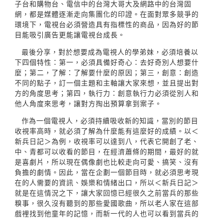
子台和購物台、電信中的台灣大哥大及網路中的台灣固
網，都是媒體逐漸走向集團化的印證。在面對眾多競爭的
環境下，電視台必須營造具有指標性的商品，因為好的節
目能吸引廣告更能讓電視台成長。
最後分享，對於想要成為電視人的學弟妹，必須培養以
下四個特性：第一，必須具備好奇心：去好奇別人想要什
麼；第二，了解：了解要什麼的原因；第三，創意：創造
不同的點子，訂一個主題和主軸讓大家來想，並且提出對
方的角度思考；第四，執行力：創意執行力必須從別人和
他人角度來思考，讓對方掏出預算拿到案子。
作為一個電視人，必須持續吸收新的知識，當別的節目
收視率高時，就必須了解為什麼能有這麼好的成績。以＜
新兵日記＞為例，收視率可以達到八，代表它開創了老、
中、青都可以收看的節目，在經濟蕭條的期間，最好的就
是喜劇片，所以現在偶像劇也比較走向可愛、搞笑、沒有
負擔的劇情。因此，當在企劃一個節目時，就必須思考現
在的人需要的資訊、娛樂和情緒出口，所以＜新兵日記＞
就是在這情況之下，讓大家回憶已經很久之前當兵的那些
糗事，很久沒有聽到的那些愛國歌曲，所以老人家在這部
戲裡找到他童年的記憶，而新一代的人也可以看到當兵的