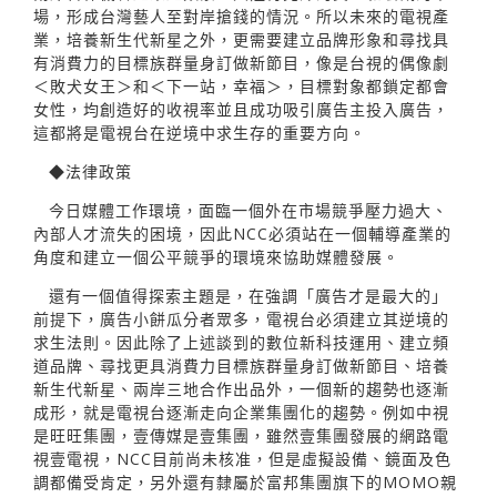
場，形成台灣藝人至對岸搶錢的情況。所以未來的電視產
業，培養新生代新星之外，更需要建立品牌形象和尋找具
有消費力的目標族群量身訂做新節目，像是台視的偶像劇
＜敗犬女王＞和＜下一站，幸福＞，目標對象都鎖定都會
女性，均創造好的收視率並且成功吸引廣告主投入廣告，
這都將是電視台在逆境中求生存的重要方向。
◆法律政策
今日媒體工作環境，面臨一個外在市場競爭壓力過大、
內部人才流失的困境，因此NCC必須站在一個輔導產業的
角度和建立一個公平競爭的環境來協助媒體發展。
還有一個值得探索主題是，在強調「廣告才是最大的」
前提下，廣告小餅瓜分者眾多，電視台必須建立其逆境的
求生法則。因此除了上述談到的數位新科技運用、建立頻
道品牌、尋找更具消費力目標族群量身訂做新節目、培養
新生代新星、兩岸三地合作出品外，一個新的趨勢也逐漸
成形，就是電視台逐漸走向企業集團化的趨勢。例如中視
是旺旺集團，壹傳媒是壹集團，雖然壹集團發展的網路電
視壹電視，NCC目前尚未核准，但是虛擬設備、鏡面及色
調都備受肯定，另外還有隸屬於富邦集團旗下的MOMO親