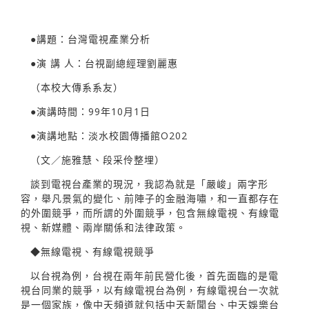
●講題：台灣電視產業分析
●演 講 人：台視副總經理劉麗惠
（本校大傳系系友）
●演講時間：99年10月1日
●演講地點：淡水校園傳播館O202
（文／施雅慧、段采伶整埋）
談到電視台產業的現況，我認為就是「嚴峻」兩字形
容，舉凡景氣的變化、前陣子的金融海嘯，和一直都存在
的外圍競爭，而所謂的外圍競爭，包含無線電視、有線電
視、新媒體、兩岸關係和法律政策。
◆無線電視、有線電視競爭
以台視為例，台視在兩年前民營化後，首先面臨的是電
視台同業的競爭，以有線電視台為例，有線電視台一次就
是一個家族，像中天頻道就包括中天新聞台、中天娛樂台