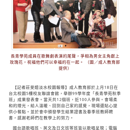
長青學苑成員在歌舞劇表演的尾聲，爭相為男女主角獻上
玫瑰花，祝福他們可以幸福的在一起。 （圖／成人教育部
提供）
【記者莊旻嬑淡水校園報導】成人教育部於上月18日在
台北校園5樓校友聯誼會館，舉辦99學年度「長青學苑秋季
班」成果發表會。當天共12個班，近100人參與。會場柔
和的燈光，給人溫暖、回到自己家的感覺，現場還貼心提
供小餐點。並於會中頒發學生結業證書及春季班教師聘
書，感謝老師們在教學上的努力。
國台語歌唱班、英文及日文班等班皆以歌唱呈現；電腦