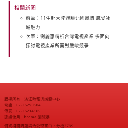
相關新聞
前筆：11生赴大陸體驗北國風情 感受冰
城魅力
次筆：劉麗惠精析台灣電視產業 多面向
探討電視產業所面對嚴峻競爭
版權所有：淡江時報與媒體中心
電話：02-26250584
傳真：02-26214169
建議使用 Chrome 瀏覽器
個資相關問題請洽受理窗口，分機2799