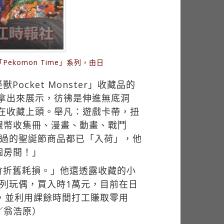
omon Time」系列，由日
）
ket Monster」收藏品的
裡拿出來展示，彷彿是伸進無底洞
萬在收藏上頭。舉凡：遊戲卡帶，扭
銀幣收集冊、漫畫、動畫、戰鬥
剛過的聖誕節商品都已「入荷」，他
個房間！」
會折舊耗損。」他還透露收藏的小
列玩偶，買入時1萬元，目前在日
，並利用課餘時間打工賺取零用
／翁浩原）