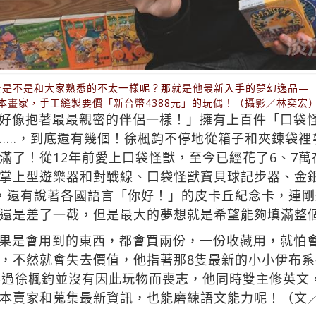
是不是和大家熟悉的不太一樣呢？那就是他最新入手的夢幻逸品—「Pek
本畫家，手工縫製要價「新台幣4388元」的玩偶！（攝影／林奕宏
像抱著最最親密的伴侶一樣！」擁有上百件「口袋怪獸Poc
個……，到底還有幾個！徐楓鈞不停地從箱子和夾鍊袋
滿了！從12年前愛上口袋怪獸，至今已經花了6、7
掌上型遊樂器和對戰線、口袋怪獸寶貝球記步器、金
，還有說著各國語言「你好！」的皮卡丘紀念卡，連
還是差了一截，但是最大的夢想就是希望能夠填滿整
果是會用到的東西，都會買兩份，一份收藏用，就怕
，不然就會失去價值，他指著那8隻最新的小小伊布系
不過徐楓鈞並沒有因此玩物而喪志，他同時雙主修英文
本賣家和蒐集最新資訊，也能磨練語文能力呢！（文