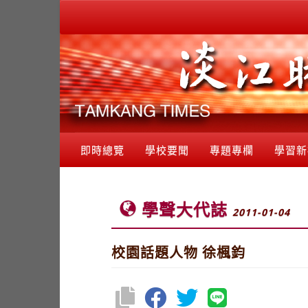
即時總覽
學校要聞
專題專欄
學習新
學聲大代誌
2011-01-04
校園話題人物 徐楓鈞