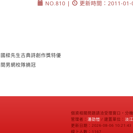
NO.810 |
更新時間：2011-01-
蔣國樑先生古典詩創作獎特優
無間男網校隊摘冠
個資相關問題請洽受理窗口，分機2
管理者：
潘劭愷
/ 建置單位：
淡
更新日期：2026-08-06 10:21:43
線上人數：1167