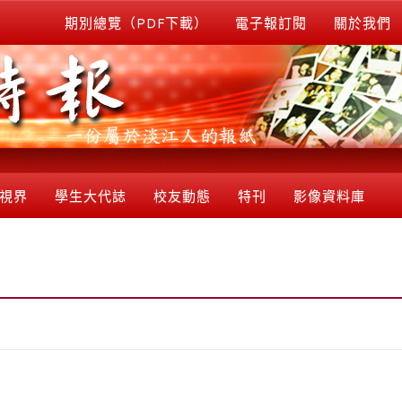
期別總覽（PDF下載）
電子報訂閱
關於我們
視界
學生大代誌
校友動態
特刊
影像資料庫