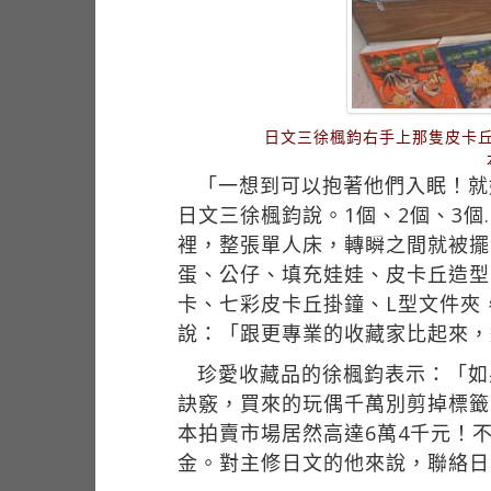
日文三徐楓鈞右手上那隻皮卡丘
「一想到可以抱著他們入眠！就好
日文三徐楓鈞說。1個、2個、3
裡，整張單人床，轉瞬之間就被擺
蛋、公仔、填充娃娃、皮卡丘造型
卡、七彩皮卡丘掛鐘、L型文件夾
說：「跟更專業的收藏家比起來，
珍愛收藏品的徐楓鈞表示：「如
訣竅，買來的玩偶千萬別剪掉標籤
本拍賣市場居然高達6萬4千元！
金。對主修日文的他來說，聯絡日