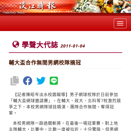
Toggl
navig
學聲大代誌
2011-01-04
輔大盃合作無間男網校隊摘冠
【記者陳昭岑淡水校園報導】男子網球校隊於日前參加
「輔大盃網球邀請賽」，在輔大、政大、北科等7校激烈競
爭之下，本校男網隊球技精湛、團隊合作無間，奪得冠
軍。
本校男網隊一路過關斬將，在最後一場冠軍賽，對上地
主隊輔大，比賽中，比數一度被拉近，十分驚險，但男網