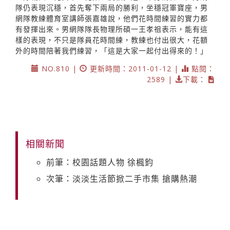
隊仍表現沉穩，首先奪下兩局的勝利，坐穩冠軍寶座，男
網隊教練體育室講師張嘉雄說，他們花時間練習的實力都
有發揮出來。男網隊隊長物理所碩一王孝祖表示，能有這
樣的表現，不只是隊員花時間練，教練也付出很大，花額
外的時間陪著我們練習，「這是大家一起付出得來的！」
NO.810 |
更新時間：2011-01-12 |
點閱：
2589 |
下載：
相關新聞
前筆：校園話題人物 徐楓鈞
次筆：淡淡生活節掀二手市集 搶購熱潮