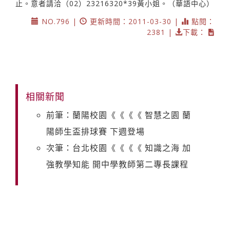
止。意者請洽（02）23216320*39黃小姐。（華語中心）
NO.796 |
更新時間：2011-03-30 |
點閱：
2381 |
下載：
相關新聞
前筆：蘭陽校園《《《《 智慧之園 蘭
陽師生盃排球賽 下週登場
次筆：台北校園《《《《 知識之海 加
強教學知能 開中學教師第二專長課程