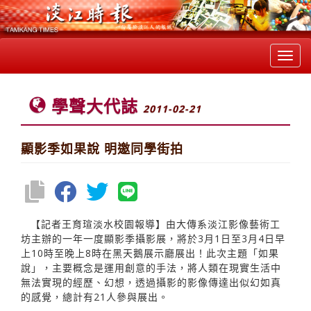
Toggl
navig
學聲大代誌
2011-02-21
顯影季如果說 明邀同學街拍
【記者王育瑄淡水校園報導】由大傳系淡江影像藝術工
坊主辦的一年一度顯影季攝影展，將於3月1日至3月4日早
上10時至晚上8時在黑天鵝展示廳展出！此次主題「如果
說」，主要概念是運用創意的手法，將人類在現實生活中
無法實現的經歷、幻想，透過攝影的影像傳達出似幻如真
的感覺，總計有21人參與展出。