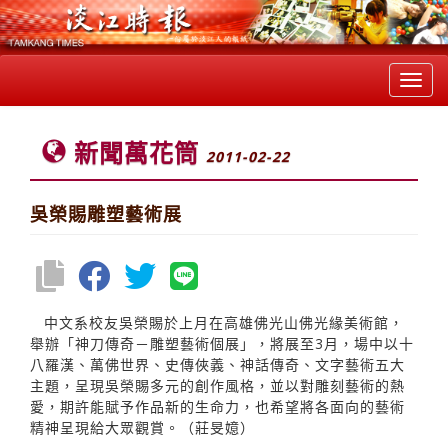
Toggl
navig
新聞萬花筒
2011-02-22
吳榮賜雕塑藝術展
中文系校友吳榮賜於上月在高雄佛光山佛光緣美術館，
舉辦「神刀傳奇－雕塑藝術個展」，將展至3月，場中以十
八羅漢、萬佛世界、史傳俠義、神話傳奇、文字藝術五大
主題，呈現吳榮賜多元的創作風格，並以對雕刻藝術的熱
愛，期許能賦予作品新的生命力，也希望將各面向的藝術
精神呈現給大眾觀賞。（莊旻嬑）