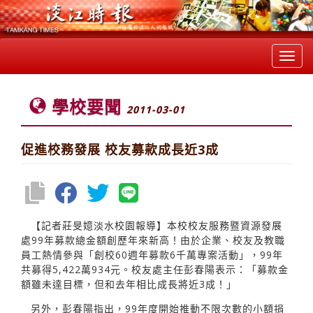
Toggl
navig
學校要聞
2011-03-01
促進校務發展 校友募款成長近3成
【記者莊旻嬑淡水校園報導】本校校友服務暨資源發展
處99年募款總金額創歷年來新高！由於企業、校友及教職
員工熱情參與「創校60週年募款6千萬專案活動」，99年
共募得5,422萬934元。校友處主任彭春陽表示：「募款金
額雖未達目標，但和去年相比成長將近3成！」
另外，彭春陽指出，99年度開始推動不限次數的小額捐