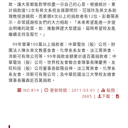
款，讓大家都能對學校盡一分自己的心意。根據統計，累
計捐款達12次有英文系校友蔣鄭明珍、范瑞玲及英文系助
理教授游錫熙，而累積8次以上的捐款者有12位。彭春陽表
示，非常感謝校友們的大力相助，「未來希望能進一步提
出明確的政策，如：推動興建大型建設，屆時希望校友能
繼續支持及幫忙。」
99年單筆100萬以上捐款者：中華電信（股）公司、財
團法人陳水來文教基金會、化學系系友會、淡江菁英會、
沛斯可有限公司等。99年捐款金額累計達百萬捐款者：中
華電信（股）公司、世界校友會聯合會理事長陳慶男、友
旺科技（股）公司董事長歐陽自坤、淡江菁英會、化學系
系友會、沛斯可有限公司；及中華民國淡江大學校友總會
理事長羅森近百萬捐款。
NO.814 |
更新時間：2011-03-01 |
點閱：
2665 |
下載：