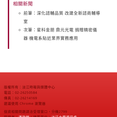
相關新聞
前筆：深化諮輔品質 改建全新諮商輔導
室
次筆：星科金朋 鼎元光電 捐贈精密儀
器 機電系貼近業界實務應用
版權所有：淡江時報與媒體中心
電話：02-26250584
傳真：02-26214169
建議使用 Chrome 瀏覽器
個資相關問題請洽受理窗口，分機2799
管理者：
潘劭愷
/ 建置單位：
淡江大學資訊處