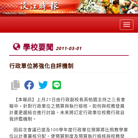
Toggl
navig
學校要聞
2011-03-01
行政單位將強化自評機制
【本報訊】上月21日由行政副校長高柏園主持之三長會
報中，針對行政單位之預算與執行檢核，如何與校務發展
計畫更趨結合進行討論。未來將訂定行政單位校務行政自
我評鑑機制。
因前次會議已提及100學年度行政單位預算將比照教學單
位以計畫審核分配。使預算制度及預算執行檢核與校務發