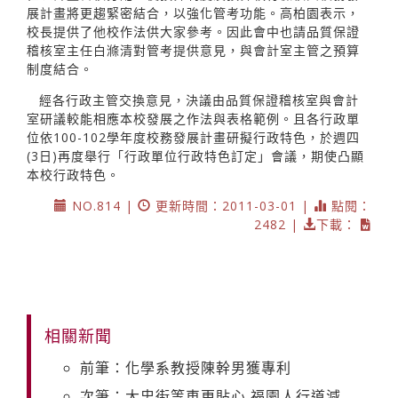
展計畫將更趨緊密結合，以強化管考功能。高柏園表示，
校長提供了他校作法供大家參考。因此會中也請品質保證
稽核室主任白滌清對管考提供意見，與會計室主管之預算
制度結合。
經各行政主管交換意見，決議由品質保證稽核室與會計
室研議較能相應本校發展之作法與表格範例。且各行政單
位依100-102學年度校務發展計畫研擬行政特色，於週四
(3日)再度舉行「行政單位行政特色訂定」會議，期使凸顯
本校行政特色。
NO.814 |
更新時間：2011-03-01 |
點閱：
2482 |
下載：
相關新聞
前筆：化學系教授陳幹男獲專利
次筆：大忠街等車更貼心 福園人行道減