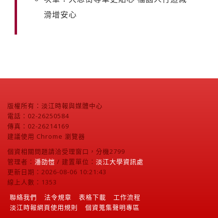
滑增安心
版權所有：淡江時報與媒體中心
電話：02-26250584
傳真：02-26214169
建議使用 Chrome 瀏覽器
個資相關問題請洽受理窗口，分機2799
管理者：
潘劭愷
/ 建置單位：
淡江大學資訊處
更新日期：2026-08-06 10:21:43
線上人數：1353
聯絡我們
法令規章
表格下載
工作流程
淡江時報網頁使用規則
個資蒐集聲明專區