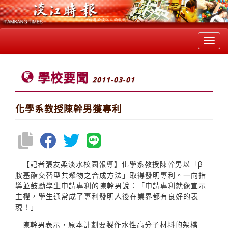
Toggl
navig
學校要聞
2011-03-01
化學系教授陳幹男獲專利
【記者張友柔淡水校園報導】化學系教授陳幹男以「β-
胺基酯交替型共聚物之合成方法」取得發明專利。一向指
導並鼓勵學生申請專利的陳幹男說：「申請專利就像宣示
主權，學生通常成了專利發明人後在業界都有良好的表
現！」
陳幹男表示，原本計劃要製作水性高分子材料的架橋