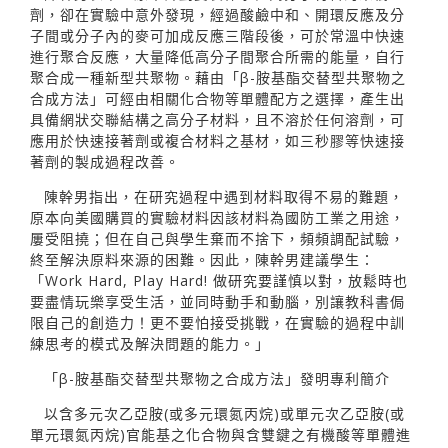
劑，卻在實驗中意外發現，經過酸鹼中和、開環反應及分
子間或分子內的麥可加成反應三階段後，可於常溫中快速
進行聚合反應，大量降低高分子間聚合所需的能量，自行
聚合成一種新型共聚物。藉由「β-胺基酯交替型共聚物之
合成方法」可經由相關化合物等單體配方之選擇，產生出
具備網狀交聯結構之高分子材料，且不溶於任何溶劑，可
應用於快速接著劑或複合材料之基材，如三秒膠等快速接
著劑的製成過程改善。
陳幹男指出，在研究過程中遇到材料取得不易的難題，
原本向美國購買的實驗材料因該材料為國防工業之用途，
屢受阻撓；但在自己與學生棄而不捨下，頻頻調配試驗，
終至解決原料來源的困難。因此，陳幹男建議學生：
「Work Hard, Play Hard! 做研究要謹慎以對，放鬆時也
要盡情玩樂享受生活，並同時動手和動腦，別讓教科書侷
限自己的創造力！更不要怕接受挑戰，在實驗的過程中訓
練思考的模式及解決問題的能力。」
「β-胺基酯交替型共聚物之合成方法」發明專利簡介
以含多元次乙亞胺(或多元環氮丙烷)或單元次乙亞胺(或
單元環氮丙烷)官能基之化合物與含雙鍵之有機酸等單體進