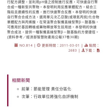
行配方調整，並利用pH值之控制進行反應，可快速自行聚
合成一種新型共聚物。本發明利用反應單體配方，結合三
階段且連續性的反應，進行快速聚合反應。本發明的快速
自行聚合合成方法，選用單元次乙亞胺(或環氮丙烷)化合物
單體配方與丙烯酸，在常溫聚合製備直線型聚β－胺基酯，
可應用於基因轉植或藥物釋放等生技用途。本發明的快速
聚合成法，提供一種製備直線型聚β－胺基酯的方便捷徑。
(資料參考／經濟部智慧財產局公報37卷30期)
NO.814 |
更新時間：2011-03-01 |
點閱：
2683 |
下載：
相關新聞
前筆：節能管理 責任分區化
次筆：行政單位將強化自評機制