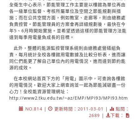
全衛生中心表示，節能管理工作主要是以樓館為單位再由
各一級單位監督、考核所屬單位及空間之節能規劃與措
施；而在公共空間方面，例如教室、走廊等，則由總務處
負責控管。節能管理員的方案會再詳細規劃後，最快在今
年5、6月時開始實施。並希望透過這樣的節能管理方法能
達到每季用電量負成長的目標。
此外，整體的能源監控管理系統則由總務處營繕組負
責，每月統計全校各樓館用電數據及比較分析表，進而讓
同仁們能更了解自己單位內的用電情況，進而達到節約能
源的成效。
在本校網站首頁下方的「用電」圖示中，可查詢各樓館
的用電情況，歡迎大家上網查詢並一起為節能減碳盡一份
心力！全校能資源管理網址：
http://www2.tku.edu.tw/~az/EMP/MPI93/MPI93.htm
NO.814 |
更新時間：2011-03-01 |
點閱：
2689 |
下載：