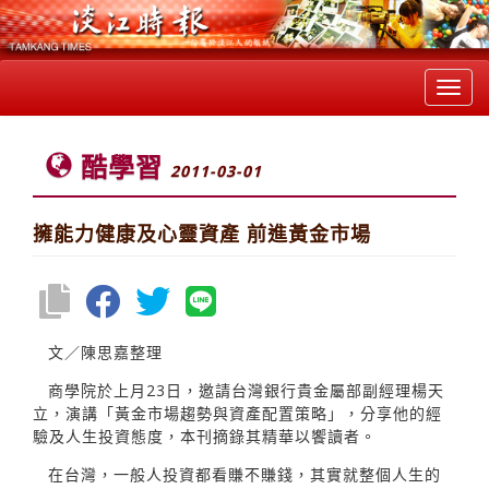
Toggl
navig
酷學習
2011-03-01
擁能力健康及心靈資產 前進黃金市場
文／陳思嘉整理
商學院於上月23日，邀請台灣銀行貴金屬部副經理楊天
立，演講「黃金市場趨勢與資產配置策略」，分享他的經
驗及人生投資態度，本刊摘錄其精華以饗讀者。
在台灣，一般人投資都看賺不賺錢，其實就整個人生的