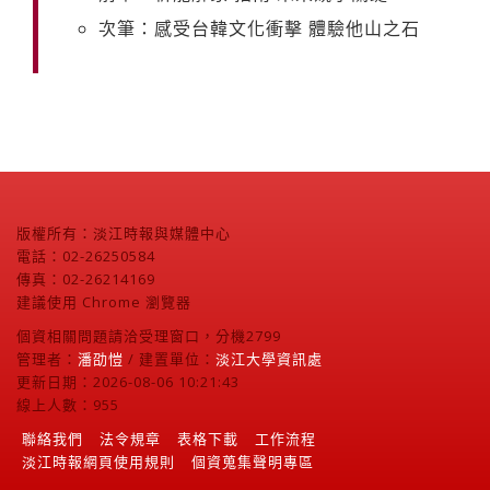
次筆：感受台韓文化衝擊 體驗他山之石
版權所有：淡江時報與媒體中心
電話：02-26250584
傳真：02-26214169
建議使用 Chrome 瀏覽器
個資相關問題請洽受理窗口，分機2799
管理者：
潘劭愷
/ 建置單位：
淡江大學資訊處
更新日期：2026-08-06 10:21:43
線上人數：955
聯絡我們
法令規章
表格下載
工作流程
淡江時報網頁使用規則
個資蒐集聲明專區