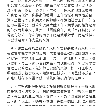
三、多充實人文素養：除了專業的財經背景知識，更要
多充實人文素養，心靈的財富也是需要管理的，要「多
讀、多聽、多看、多學」。思考一下你未來的就業職場，
在這個時代裡，你將來的職場、工作領域不應侷限於台
灣，全世界才是你應思考的範疇。在這個社會工作，外語
能力相當重要，就算你要到大陸工作，競爭優勢絕對是你
的外語而非中文；此外，「團體合作」較「單打獨鬥」來
得更有效益，你和你的同學不應是競爭對手，而是夥伴，
人脈才是你工作力量的來源。
四、建立正確的金錢觀：人的財富都是累積而來的，一
夜致富是機會極少的幻想，需要培養正確的理財觀念。這
裡提供「積少成多三部曲」：第一、從無到有。第二、從
少變多。第三、從小富到大富。而說到投資，你要先學會
管理自己的收支，先清楚自己錢的來源，如：打工收入、
零用錢或是投資收入，知道哪些錢該花？哪些錢不該花？
把這些錢存下來當本錢，才能開始投資你的之路。
五、富爸爸的理財紀律：投資的錢從哪裡來？一般人總
想是把收入減掉支出，把結餘拿去做投資；但換另一種方
法，在合理的生活情況、條件下，不為了賺錢影響合理生
活，如：吃太少、過得不健康，先想一想自己的收入和想