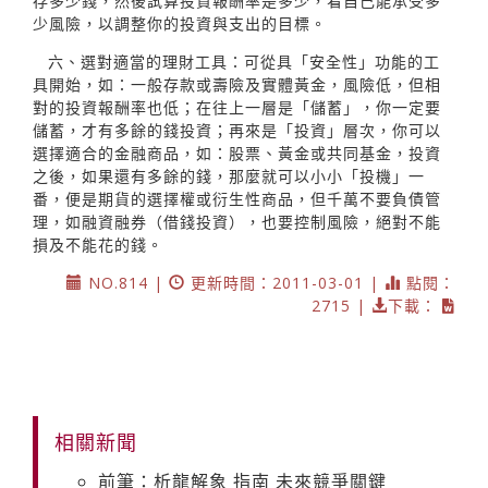
存多少錢，然後試算投資報酬率是多少，看自己能承受多
少風險，以調整你的投資與支出的目標。
六、選對適當的理財工具：可從具「安全性」功能的工
具開始，如：一般存款或壽險及實體黃金，風險低，但相
對的投資報酬率也低；在往上一層是「儲蓄」，你一定要
儲蓄，才有多餘的錢投資；再來是「投資」層次，你可以
選擇適合的金融商品，如：股票、黃金或共同基金，投資
之後，如果還有多餘的錢，那麼就可以小小「投機」一
番，便是期貨的選擇權或衍生性商品，但千萬不要負債管
理，如融資融券（借錢投資），也要控制風險，絕對不能
損及不能花的錢。
NO.814 |
更新時間：2011-03-01 |
點閱：
2715 |
下載：
相關新聞
前筆：析龍解象 指南 未來競爭關鍵