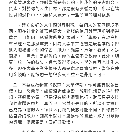
資產管理來說，賺錢當然是必要的，但我們的投資組合、
資產，對於你的人生目標，都是很有影響力的。所以在講
投資的過程中，也要和大家分享一些簡單的理財觀念。
一、建立良好的人生觀與理財觀：每個人的家庭環境不
同，現在社會的貧富差距大，對錢的使用與管理相對變得
重要，可能因此影響你的生涯規劃。而「學歷」在現今社
會已經不是那麼重要，因為大學畢業證書是最基本的；但
進入職場後，你的學習「能力、態度、方法、觀念」才是
關鍵，「專業」是必備的，你的主管不會教你。此外，切
莫計較一時的得失，通常做得多的人，學的東西也比別人
多。現在大學畢業生很多人都是處於負債狀態，當你在使
用金錢時，應該想一想很多東西並不是非用不可。
二、不要成為物質的奴隸：大學時期，你可能有很多目
標，如：談戀愛、繼續深造或旅遊，說到你想要的這些理
想，談錢很俗氣，但是沒有錢也很難執行，財富只是支持
我們實踐理想的工具而已，它並不是目的，所以不要讓自
己成為市儈的人。每個人花錢的概念可能不同，但你要評
估自身的能力，錢夠用就好。錢是你的資產，能力也是你
的資產，健康更是，要好好愛惜。