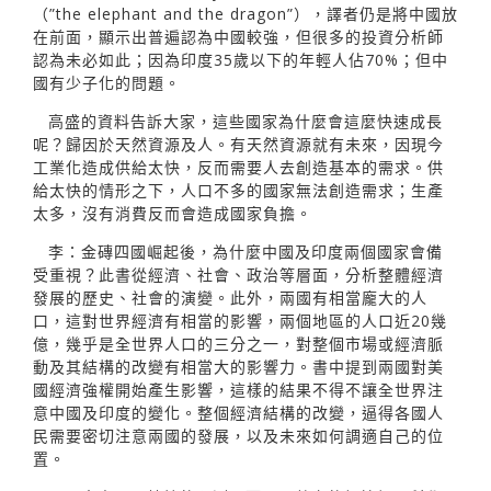
（”the elephant and the dragon”），譯者仍是將中國放
在前面，顯示出普遍認為中國較強，但很多的投資分析師
認為未必如此；因為印度35歲以下的年輕人佔70%；但中
國有少子化的問題。
高盛的資料告訴大家，這些國家為什麼會這麼快速成長
呢？歸因於天然資源及人。有天然資源就有未來，因現今
工業化造成供給太快，反而需要人去創造基本的需求。供
給太快的情形之下，人口不多的國家無法創造需求；生產
太多，沒有消費反而會造成國家負擔。
李：金磚四國崛起後，為什麼中國及印度兩個國家會備
受重視？此書從經濟、社會、政治等層面，分析整體經濟
發展的歷史、社會的演變。此外，兩國有相當龐大的人
口，這對世界經濟有相當的影響，兩個地區的人口近20幾
億，幾乎是全世界人口的三分之一，對整個市場或經濟脈
動及其結構的改變有相當大的影響力。書中提到兩國對美
國經濟強權開始產生影響，這樣的結果不得不讓全世界注
意中國及印度的變化。整個經濟結構的改變，逼得各國人
民需要密切注意兩國的發展，以及未來如何調適自己的位
置。