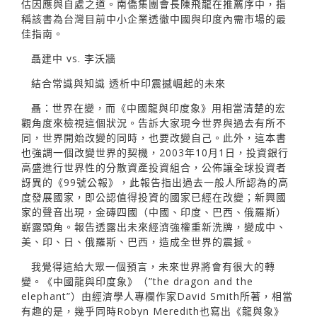
估因應與自處之道。南僑集團會長陳飛龍在推薦序中，指
稱該書為台灣目前中小企業透徹中國與印度內需市場的最
佳指南。
聶建中 vs. 李沃牆
結合常識與知識 透析中印震撼崛起的未來
聶：世界在變，而《中國龍與印度象》用相當清楚的宏
觀角度來檢視這個狀況。告訴大家現今世界與過去有所不
同，世界開始改變的同時，也要改變自己。此外，這本書
也強調一個改變世界的契機，2003年10月1日，投資銀行
高盛進行世界性的分散資產投資組合，公佈讓全球投資者
訝異的《99號公報》，此報告指出過去一般人所認為的高
度發展國家，即公認值得投資的國家已經在改變；新興國
家的聲音出現，金磚四國（中國、印度、巴西、俄羅斯）
嶄露頭角。報告透露出未來經濟強權重新洗牌，變成中、
美、印、日、俄羅斯、巴西，造成全世界的震撼。
我覺得這給大眾一個預言，未來世界將會有很大的轉
變。《中國龍與印度象》（”the dragon and the
elephant”）由經濟學人專欄作家David Smith所著，相當
有趣的是，幾乎同時Robyn Meredith也寫出《龍與象》