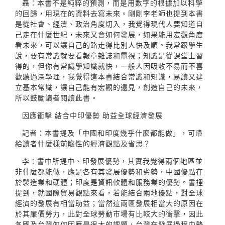
聶：本書不是純粹的預測，而是用數字的根據加以科學
的回歸，用現在的資料去寫未來。剛剛李老師也提到本書
是從社會、經濟、政治角度切入，我覺得現代人要知道自
己走在什麼世紀，未來又會如何發展，如果能用宏觀角度
看未來，可以讓自己的路走得比別人快及順。我常跟學生
說，要有常識就要看報章雜誌和電視；知識是從課堂上習
得的，但你有常識學知識就快，一般人因吸收不易而不喜
歡聽過深學理，我覺得這本書結合常識和知識，易讀又建
立基本常識，讓自己能有宏觀的遠見，創造自己的未來，
所以鼓勵讀者閱讀此書。
因應衝擊 結合中印優勢 助益全球經濟發展
記者：本書提及「中國和印度幾乎什麼都能做」，可帶
給讀者什麼樣前瞻性的經濟觀點及省思？
李：書中所提中、印發展優勢，其實我覺得兩個地區並
非什麼都能做，應是各有其發展優勢和劣勢，中國優點在
於製造業和硬體；印度是資訊軟體和服務業的優勢。書裡
提到，就國際貿易觀點來看，若能結合兩地優點，對全球
經濟的發展有相當助益；當然這兩區發展相當大的原因在
於其廉價勞力，此對全球勞動市場有比較大的衝擊，因此
各國及台灣如何因應是很大的課題，台灣在發展過程中勢