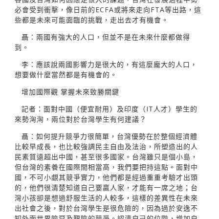
必會受到衝擊，像日前的ECFA或將來走向FTA等出路，這
些都是未來可能面臨的挑戰，走出去才有機會。
聶：兩國有強大的人口，但並不是在未來什麼都做得
到。
李：應該說兩國影響力是很大的，有這麼龐大的人口，
想要做什麼當然都是有機會的。
增加國際觀 掌握未來致勝關鍵
記者：面對中國（便宜耐用）及印度（IT人才）學生的
來勢洶洶，兩位對於台灣學生有何建議？
聶：如何提升競爭力很簡單，台灣優勢在於整個經濟體
比較早成長，也比較強調民主自由及法治，所塑造出的人
民素質遠超出中國，甚至很多國家。台灣雖只是個小島，
但台灣的素養在國際間相當高，我們要把持這點。面對中
國，不可小覷其競爭實力，他們都是經過重重考驗才出頭
的，他們很清楚知道自己要贏人家，才能有一席之地；台
灣小孩卻是想過舒服生活的人較多，這樣的差異性在未來
出社會之後，對於台灣學生是很危險的，因為過於安逸不
知外面世界險惡及艱險的競爭。認清自己的位階，增加自