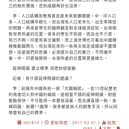
己的無形價值，否則成績再好也沒用。
李：人口結構及教育普及是未來致勝關鍵。中、印人口
多，人口結構年輕化，但台灣有人口老年化、出生率降低
的問題。再來是學生的國際觀及對全球經濟認知。台灣相
對世界所處的位置，很多的學生不知道，而且也不介意，
努力不夠。印度有英文優勢，而上海世博也可看出中國積
極推動國際化，但台灣近來的一些英文檢定成績卻不盡理
想。這是我們的危機，必須提升自己的實力，不然幾年
後，中、印更強勢時，台灣所處的位置將更邊緣化。
延伸閱讀 建立標準 洞悉財經脈動
記者：有什麼延伸閱讀的建議？
李：前幾年中國有拍一部「大國崛起」，從15世紀歷史
的角度切入到中國的崛起，是相當不錯的延伸閱讀。財經
脈動很快，不可能用一本書就涵蓋，而且講直接一點，金
磚四國、新鑽11國等，很多都是商人的銷售手法，所以同
學要有自己的標準。
NO.814 |
更新時間：2011-03-01 |
點閱：
3585 |
下載：