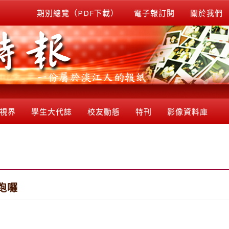
期別總覽（PDF下載）
電子報訂閱
關於我們
視界
學生大代誌
校友動態
特刊
影像資料庫
跑囉