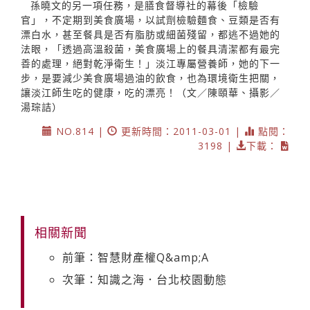
孫曉文的另一項任務，是膳食督導社的幕後「檢驗
官」，不定期到美食廣場，以試劑檢驗麵食、豆類是否有
漂白水，甚至餐具是否有脂肪或細菌殘留，都逃不過她的
法眼，「透過高溫殺菌，美食廣場上的餐具清潔都有最完
善的處理，絕對乾淨衛生！」淡江專屬營養師，她的下一
步，是要減少美食廣場過油的飲食，也為環境衛生把關，
讓淡江師生吃的健康，吃的漂亮！（文／陳頤華、攝影／
湯琮詰）
NO.814 |
更新時間：2011-03-01 |
點閱：
3198 |
下載：
相關新聞
前筆：智慧財產權Q&amp;A
次筆：知識之海．台北校園動態