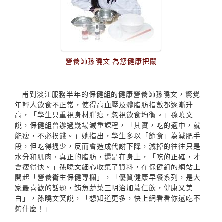
營養師孫曉文 為您健康把關
甫到淡江服務半年的保健組的健康營養師孫曉文，驚覺
年輕人飲食不正常，使得高血壓及體脂肪指數都逐漸升
高，「學生只重視身材胖瘦，忽視飲食均衡。」孫曉文
說，保健組曾辦過幾場減重課程，「其實，吃的適中，就
能瘦，不必挨餓。」她指出，學生多以「節食」為減肥手
段，但吃得過少，反而會造成代謝下降，減掉的往往只是
水分和肌肉，真正的脂肪，還是在身上，「吃的正確，才
會瘦得快。」孫曉文細心收集了資料，在保健組的網站上
開起「營養衛生保健專欄」，「優質健康早餐系列，是大
家最喜歡的話題，鮪魚蔬菜三明治加薏仁飲，健康又美
白」，孫曉文笑說，「想知道更多，快上網看看你還吃不
夠什麼！」