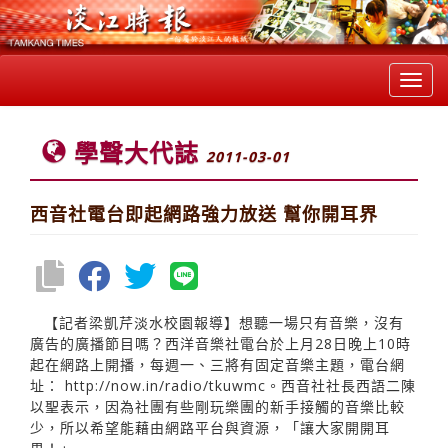
Toggl
navig
學聲大代誌
2011-03-01
西音社電台即起網路強力放送 幫你開耳界
【記者梁凱芹淡水校園報導】想聽一場只有音樂，沒有
廣告的廣播節目嗎？西洋音樂社電台於上月28日晚上10時
起在網路上開播，每週一、三將有固定音樂主題，電台網
址：
http://now.in/radio/tkuwmc。西音社社長西語二陳
以聖表示，因為社團有些剛玩樂團的新手接觸的音樂比較
少，所以希望能藉由網路平台與資源，「讓大家開開耳