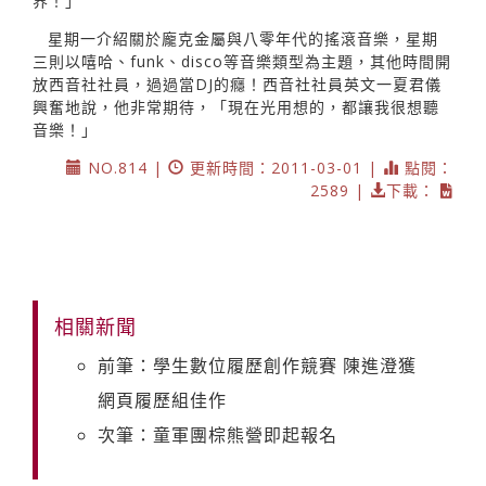
界！」
星期一介紹關於龐克金屬與八零年代的搖滾音樂，星期
三則以嘻哈、funk、disco等音樂類型為主題，其他時間開
放西音社社員，過過當DJ的癮！西音社社員英文一夏君儀
興奮地說，他非常期待，「現在光用想的，都讓我很想聽
音樂！」
NO.814 |
更新時間：2011-03-01 |
點閱：
2589 |
下載：
相關新聞
前筆：學生數位履歷創作競賽 陳進澄獲
網頁履歷組佳作
次筆：童軍團棕熊營即起報名