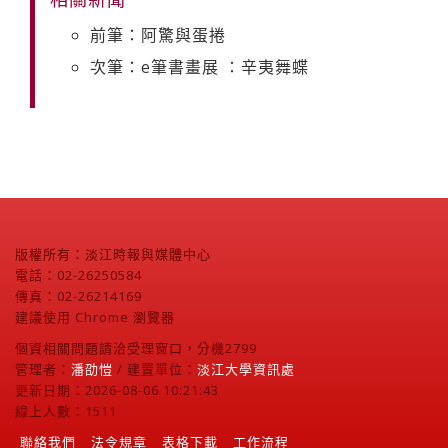
前筆：阿驚與蛋捲
次筆：e筆書畫展 ：辛夷舞蝶
版權所有：淡江時報與媒體中心
電話：02-26250584
傳真：02-26214169
建議使用 Chrome 瀏覽器
個資相關問題請洽受理窗口，分機2799
管理者：
潘劭愷
/ 建置單位：
淡江大學資訊處
更新日期：2026-08-06 10:21:43
線上人數：1511
聯絡我們
法令規章
表格下載
工作流程