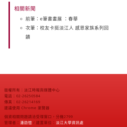
相關新聞
前筆：e筆書畫展 ：春華
次筆：校友卡挺淡江人 感恩家族系列回
饋
版權所有：淡江時報與媒體中心
電話：02-26250584
傳真：02-26214169
建議使用 Chrome 瀏覽器
個資相關問題請洽受理窗口，分機2799
管理者：
潘劭愷
/ 建置單位：
淡江大學資訊處