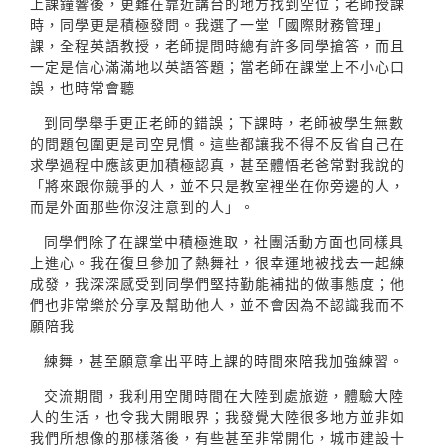
上課鐘響後，更難在靠近講台的地方找到空位；老師授課
時，同學更是積極發問。我選了一堂「國際財務管理」
課，全程英語教授，老師提問時總有許多同學搶答，而且
一定是信心滿滿地以英語答題；當老師在課堂上不小心口
誤，也時常會聽
到同學舉手更正老師的錯誤；下課時，老師被學生無數
的問題包圍更是司空見慣。這些都讓我不得不反省自己在
求學過程中應該更加積極認真，甚至體悟老爸常對我說的
「將來跟你競爭的人，並不只是教室裡坐在你旁邊的人，
而是外面那些你沒注意到的人」。
同學們除了在課堂中積極進取，社團活動方面也同樣具
上進心。我在復旦參加了熱舞社，很幸運地被找去一起練
成發，我深深感受到同學們堅持勤能補拙的做事態度；他
們也非常樂於分享及幫助他人，並不會因為不認識我而不
願陪我
練舞，甚至願意拿出平時上課的時間來陪我加強練習。
交流期間，我利用空閒時間在大陸到處旅遊，體驗大陸
人的生活，也令我大開眼界；我發覺大陸很多地方並非如
我們所想像的那樣落後，有些甚至非常開化，城市建設十