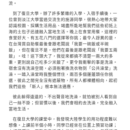
流。
到了復旦大學，辦了許多繁雜的入學、入宿手續後，一
位曾到淡江大學當過交流生的施源同學，很熱心地帶大家
認識校園、採購生活用品、竭盡所能地幫我們這些初抵上
海的土包子迅速融入當地生活。晚上在食堂用餐，這裡的
食堂好大、有五花八門的選擇等你挑；最令人訝異的是，
在台灣買自助餐最後會跟老闆說「我要一碗飯或半碗
飯」，但在復旦不是，他們在最後是跟老闆說「我要五兩
飯」。哇！這下頭大了，我從來都搞不清楚一兩大約多
重，更別說自己吃多少米飯了。更令我衝擊的事是洗澡。
宿舍沒有洗澡空間，必須抱著換洗衣物到「公共澡堂」洗
澡。一踏入澡堂時我整個愣住，兩百多個蓮蓬頭任你挑
選，彼此之間完全沒有遮蔽物，所有人都裸體相向，起初
我們這些 「新人」根本無法適應，
彼此躲得遠遠的、不出聲音地洗澡，就怕被別人看到自
己一絲不掛；但習慣以後，我們會相約去洗澡，完全融入
當地生活。
在復旦大學的課堂中，我發現大陸學生的用功程度難以
想像。上課前半個小時，同學已經坐在位置上預習功課；