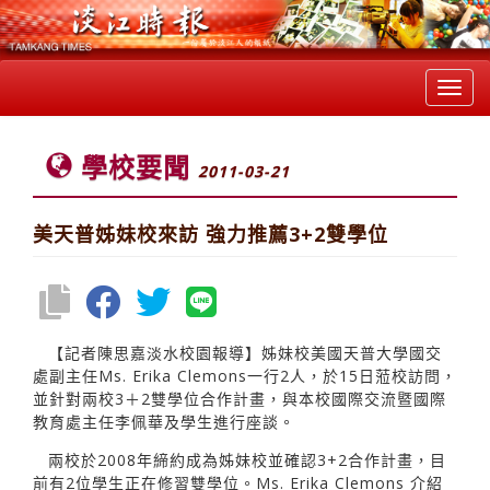
Toggl
navig
學校要聞
2011-03-21
美天普姊妹校來訪 強力推薦3+2雙學位
【記者陳思嘉淡水校園報導】姊妹校美國天普大學國交
處副主任Ms. Erika Clemons一行2人，於15日蒞校訪問，
並針對兩校3＋2雙學位合作計畫，與本校國際交流暨國際
教育處主任李佩華及學生進行座談。
兩校於2008年締約成為姊妹校並確認3+2合作計畫，目
前有2位學生正在修習雙學位。Ms. Erika Clemons 介紹