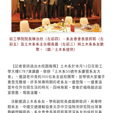
前工學院院長陳治欣（左前四）、系友會會長張邦熙（左
前五）及土木系系主任楊長義（左前三）與土木系系友歡
聚。（圖／土木系提供）
【記者曾詩涵淡水校園報導】土木系於本月12日在新工
學大樓E787演講廳，舉辦「土木系50週年系慶暨系友大
會」。邀請老中青約300位系友返校團聚，並帶領大家攜手
重登克難坡，許多英專時期的老系友一邊登階，一邊重溫
當年在外住宿生活的時光，回味無窮。會後於福格飯店設
宴敘舊，場面溫馨。
活動邀請土木系系友、學術副校長虞國興致詞，英專時
期系友、中國交通運輸協會北京中交協物流研究院台灣事
務顧問賴明昌、系友會會長張邦熙等資深系友均返校共襄