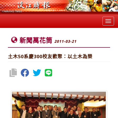
Toggl
navig
新聞萬花筒
2011-03-21
土木50系慶300校友歡聚：以土木為榮