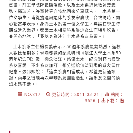
盛舉，前工學院院長陳治欣，以及土木系退休教師漫義
弘、郭瑞芳、許聖哲等亦特地回來分享感言。土木系第一
位女學生、甫從捷運局退休的系友宋廣欣上台致詞時，開
心話當年表示，身為土木系第一位女學生，無論在學生時
期或進入業界，都因土木相關科系鮮少女生而特別吃香，
並開心地說：「我以身為淡江土木系系友為榮。」
土木系系主任楊長義表示，50週年系慶氣氛熱烈，返校
人數比預期多；現場發送的紀念特刊《淡江大學土木系50
週年紀念刊》及「戀念淡江，悠優土木」紀念對杯也很受
系友喜愛，不少系友加訂，想分送給無法到場的系友留作
紀念。張邦熙說：「這次系慶相當成功，希望更新通訊
錄，兩年之後能再次舉辦系友團圓活動，讓系友之間的情
誼永遠不斷。」
NO.817 |
更新時間：2011-03-21 |
點閱：
3656 |
下載：