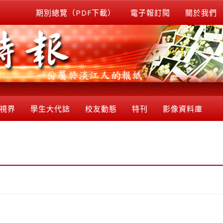
期別總覽（PDF下載）
電子報訂閱
關於我們
視界
學生大代誌
校友動態
特刊
影像資料庫