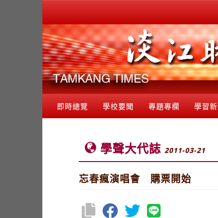
即時總覽
學校要聞
專題專欄
學習新
學聲大代誌
2011-03-21
忘春瘋演唱會 購票開始