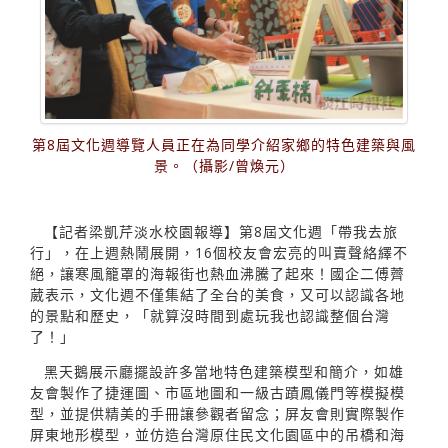
第8屆文化週導覽人員正在為同學介紹家鄉的特色建築與風
景。（攝影/曾煥元）
【記者梁凱芹淡水校園報導】第8屆文化週「帶我去旅
行」，在上週熱鬧展開，16個校友會宏亮的叫賣聲絡繹不
絕，讓寒風籠罩的海報街也熱血沸騰了起來！國企二傅薺
葳表示，文化週不僅集結了全台的美食，又可以認識各地
的景點和歷史，「就算沒時間到處玩我也認識整個台灣
了！」
黑天鵝展示廳擺設許多當地特色建築模型和簡介，如雄
友會製作了捷運圖、市區地圖和一級古蹟鳳儀門等模擬模
型，並提供精美的手冊讓參觀者留念；屏友會則實際製作
屏東地形模型，並仿造台灣原住民文化園區中的吊橋和海