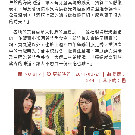
生館的海底隧道，讓人有身歷其境的感受，資管二陳靜儀
表示，屏友會仿造龍泉青島觀光啤酒廠的造型雕像讓他印
象最深刻，「酒瓶上龍的鱗片做得很仔細，感覺費了很大
的功夫！」
各地的美食更是文化週的重點之一，源社現場炭烤鹹豬
肉，並販賣小米酒等特色食物，新竹校友會除了販賣米
粉、貢丸湯以外，也於上週四中午舉辦制服走秀，重溫高
中的青澀時光；台中校友會則販賣雞腳凍、芋頭酥與洪瑞
珍三明治等特色美食，大傳二林芷稜說：「遠遠就聞到烤
豬肉的味道，讓人不想買一份來吃也難。」
NO.817 |
更新時間：2011-03-21 |
點閱：
3444 |
下載：