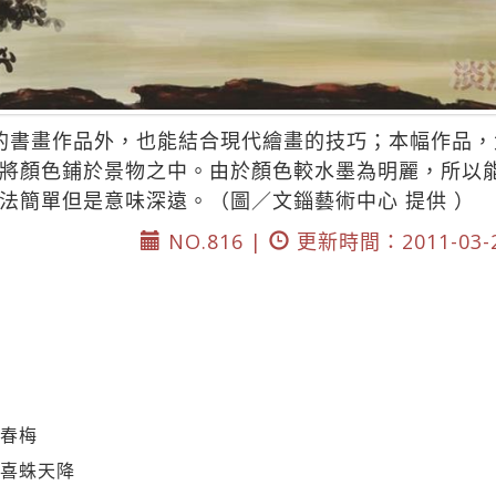
的書畫作品外，也能結合現代繪畫的技巧；本幅作品
將顏色鋪於景物之中。由於顏色較水墨為明麗，所以
法簡單但是意味深遠。（圖／文錙藝術中心 提供 ）
NO.816 |
更新時間：2011-03-
：春梅
：喜蛛天降