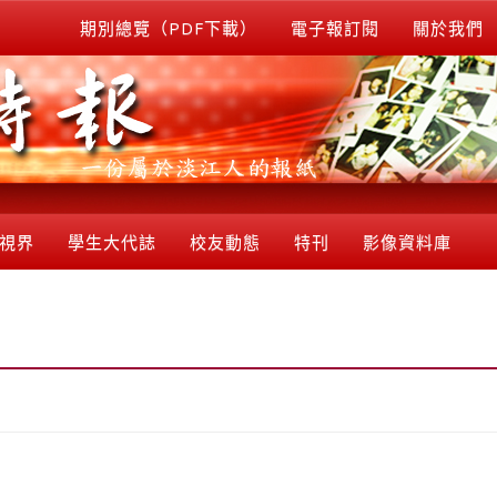
期別總覽（PDF下載）
電子報訂閱
關於我們
視界
學生大代誌
校友動態
特刊
影像資料庫