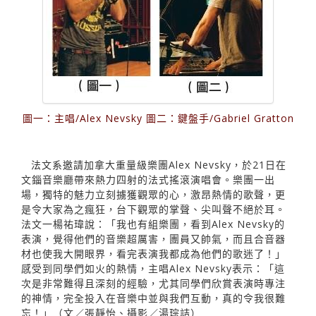
圖一：主唱/Alex Nevsky 圖二：鍵盤手/Gabriel Gratton
法文系邀請加拿大重量級樂團Alex Nevsky，於21日在
文錙音樂廳帶來熱力四射的法式搖滾演唱會。樂團一出
場，獨特的魅力立刻擄獲觀眾的心，激昂熱情的歌聲，更
是令大家為之瘋狂，台下觀眾的掌聲、尖叫聲不絕於耳。
法文一楊祐瑋說：「我也有組樂團，看到Alex Nevsky的
表演，覺得他們的音樂超厲害，團員又帥氣，而且合音器
材也使我大開眼界，看完表演我都成為他們的歌迷了！」
感受到同學們如火的熱情，主唱Alex Nevsky表示：「這
次是非常難得且深刻的經驗，尤其同學們欣賞表演時專注
的神情，完全投入在音樂中並與我們互動，真的令我很難
忘！」（文／張靜怡、攝影／湯琮詰）