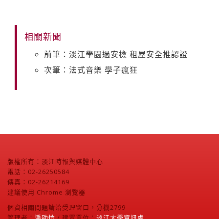
相關新聞
前筆：淡江學園過安檢 租屋安全推認證
次筆：法式音樂 學子瘋狂
版權所有：淡江時報與媒體中心
電話：02-26250584
傳真：02-26214169
建議使用 Chrome 瀏覽器
個資相關問題請洽受理窗口，分機2799
管理者：
潘劭愷
/ 建置單位：
淡江大學資訊處