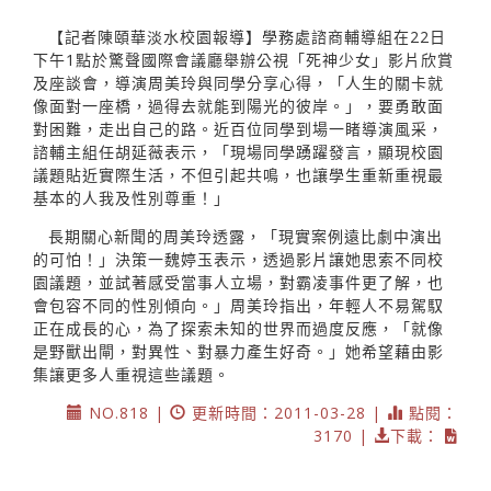
【記者陳頤華淡水校園報導】學務處諮商輔導組在22日
下午1點於驚聲國際會議廳舉辦公視「死神少女」影片欣賞
及座談會，導演周美玲與同學分享心得，「人生的關卡就
像面對一座橋，過得去就能到陽光的彼岸。」，要勇敢面
對困難，走出自己的路。近百位同學到場一睹導演風采，
諮輔主組任胡延薇表示，「現場同學踴躍發言，顯現校園
議題貼近實際生活，不但引起共鳴，也讓學生重新重視最
基本的人我及性別尊重！」
長期關心新聞的周美玲透露，「現實案例遠比劇中演出
的可怕！」決策一魏婷玉表示，透過影片讓她思索不同校
園議題，並試著感受當事人立場，對霸凌事件更了解，也
會包容不同的性別傾向。」周美玲指出，年輕人不易駕馭
正在成長的心，為了探索未知的世界而過度反應，「就像
是野獸出閘，對異性、對暴力產生好奇。」她希望藉由影
集讓更多人重視這些議題。
NO.818 |
更新時間：2011-03-28 |
點閱：
3170 |
下載：