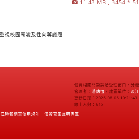
11.43 MB , 3454 * 5
 重視校園霸凌及性向等議題
個資相關問題請洽受理窗口，分機2
管理者：
潘劭愷
/ 建置單位：
淡
更新日期：2026-08-06 10:21:43
線上人數：615
淡江時報網頁使用規則
個資蒐集聲明專區