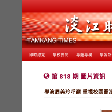
即時總覽
學校要聞
專題專欄
學習新
第 818 期 圖片資訊
導演周美玲呼籲 重視校園霸