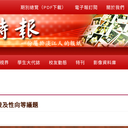
期別總覽（PDF下載）
電子報訂閱
關於我們
視界
學生大代誌
校友動態
特刊
影像資料庫
凌及性向等議題