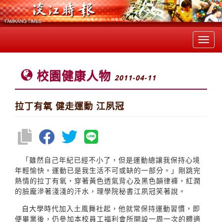
Toggl
navig
校園健康人物
2011-04-11
拉丁有氧 健走運動 江夙冠
「雖然自己年紀已經不小了，但是運動總讓我保持心境
年輕愉快。運動已是我生活不可或缺的一部分。」剛跳完
熱情的拉丁有氧，穿著黃色透氣背心及黑色韻律褲，紅潤
的臉龐滲著淺淺的汗水，理學院秘書江夙冠笑著說。
自大學時代加入土風舞社起，他就常保持運動習慣，即
便畢業後，仍參加本校員工福利會所開設一周一次的體適