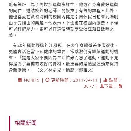
能有氧班。為了再增加運動多樣性，他號召身旁愛好運動
的同仁，邀請校外的老師，開設拉丁有氧的課程。此外，
他也喜愛在黃昏時刻的校園內健走；周休假日也會到陽明
山享受爬山的樂趣。他表示，下班後在校園內健走，不僅
可以紓解壓力，更可以在這個時刻享受淡江落日餘暉之
美。
有20年運動經驗的江夙冠，在去年身體微恙並康復後，
更體會活在當下及健康的重要，常感激仍有繼續運動的機
會。「提醒大家不要因為生活忙碌而忘了運動，運動不見
得是為了要擁有姣好的身材，最重要的是透過運動來保持
身體健康。」（文／林俞兒、攝影／鄭雅文）
NO.819 |
更新時間：2011-04-11 |
點閱：
3077 |
下載：
相關新聞