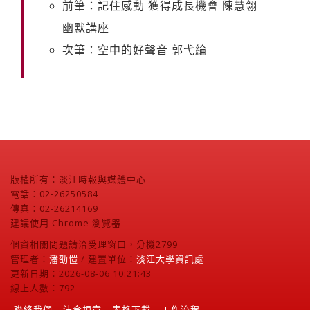
前筆：記住感動 獲得成長機會 陳慧翎
幽默講座
次筆：空中的好聲音 郭弋綸
版權所有：淡江時報與媒體中心
電話：02-26250584
傳真：02-26214169
建議使用 Chrome 瀏覽器
個資相關問題請洽受理窗口，分機2799
管理者：
潘劭愷
/ 建置單位：
淡江大學資訊處
更新日期：2026-08-06 10:21:43
線上人數：792
聯絡我們
法令規章
表格下載
工作流程