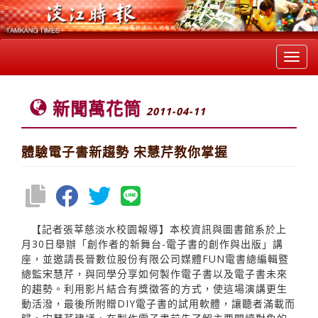
Toggl
navig
新聞萬花筒
2011-04-11
體驗電子書新趨勢 宋慧芹教你掌握
【記者張莘慈淡水校園報導】本校資訊與圖書館系於上
月30日舉辦「創作者的新舞台-電子書的創作與出版」講
座，並邀請長晉數位股份有限公司媒體FUN電書總編輯暨
總監宋慧芹，與同學分享如何製作電子書以及電子書未來
的趨勢。利用影片結合有獎徵答的方式，使這場演講更生
動活潑，最後所附贈DIY電子書的試用軟體，讓聽者滿載而