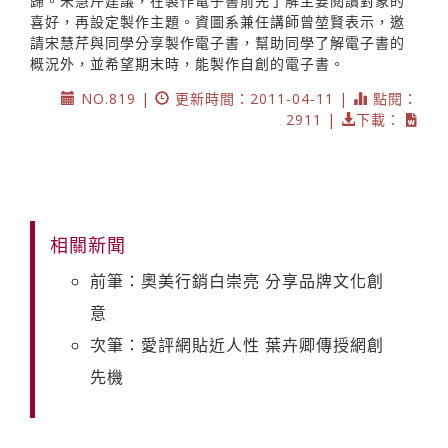
歸。宋慧芹建議，在製作電子書前先了解主要閱讀對象的
喜好，再設定製作主題。資圖系兼任講師曾堃賢表示，邀
請宋慧芹與同學分享製作電子書，幫助同學了解電子書的
概況外，並希望期末時，能製作自創的電子書。
NO.819 |
更新時間：2011-04-11 |
點閱：
2911 |
下載：
相關新聞
前筆：奧美行銷白崇亮 分享品牌文化創
意
次筆：愛評網貼近人性 葉卉卿傳授網創
先機