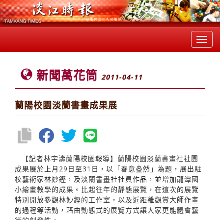
Toggl
navig
新聞萬花筒
2011-04-11
蘭陽校園淡蘭書畫成果展
【記者林宇濤蘭陽校園報導】蘭陽校園淡蘭書畫社社團
成果展於上月29日至31日，以「春意盎然」為題，展出駐
校藝術家林妙鏗，及淡蘭書畫社社員作品，並增加龍潭國
小繪畫教學的成果。比起往年的靜態展覽，在這次的展覽
特別開放參觀林妙鏗的工作室，以及近距離觀賞大師作畫
的過程等活動，藉由動態式的展覽方式讓大家更能體會藝