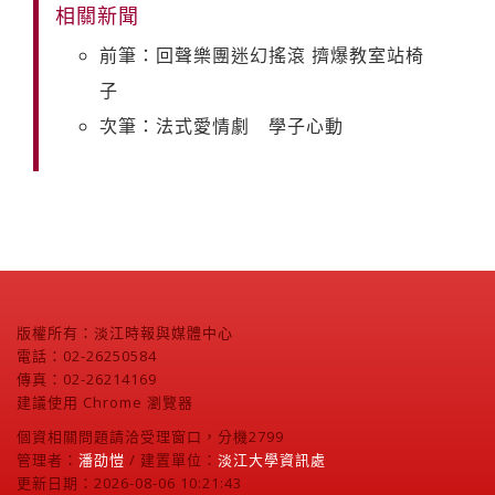
相關新聞
前筆：回聲樂團迷幻搖滾 擠爆教室站椅
子
次筆：法式愛情劇 學子心動
版權所有：淡江時報與媒體中心
電話：02-26250584
傳真：02-26214169
建議使用 Chrome 瀏覽器
個資相關問題請洽受理窗口，分機2799
管理者：
潘劭愷
/ 建置單位：
淡江大學資訊處
更新日期：2026-08-06 10:21:43