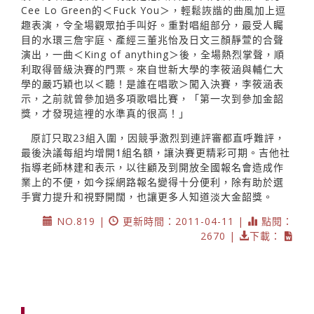
Cee Lo Green的＜Fuck You＞，輕鬆詼諧的曲風加上逗
趣表演，令全場觀眾拍手叫好。重對唱組部分，最受人矚
目的水環三詹宇庭、產經三董兆怡及日文三顏靜萱的合聲
演出，一曲＜King of anything＞後，全場熱烈掌聲，順
利取得晉級決賽的門票。來自世新大學的李筱涵與輔仁大
學的嚴巧穎也以＜聽！是誰在唱歌＞闖入決賽，李筱涵表
示，之前就曾參加過多項歌唱比賽，「第一次到參加金韶
獎，才發現這裡的水準真的很高！」
原訂只取23組入圍，因競爭激烈到連評審都直呼難評，
最後決議每組均增開1組名額，讓決賽更精彩可期。吉他社
指導老師林建和表示，以往顧及到開放全國報名會造成作
業上的不便，如今採網路報名變得十分便利，除有助於選
手實力提升和視野開闊，也讓更多人知道淡大金韶獎。
NO.819 |
更新時間：2011-04-11 |
點閱：
2670 |
下載：