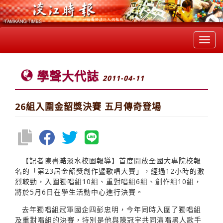
Toggl
navig
學聲大代誌
2011-04-11
26組入圍金韶獎決賽 五月傳奇登場
【記者陳書澔淡水校園報導】首度開放全國大專院校報
名的「第23屆金韶獎創作暨歌唱大賽」，經過12小時的激
烈較勁，入圍獨唱組10組、重對唱組6組、創作組10組，
將於5月6日在學生活動中心進行決賽。
去年獨唱組冠軍國企四彭忠明，今年同時入圍了獨唱組
及重對唱組的決賽，特別是他與陳冠宇共同演唱黑人歌手