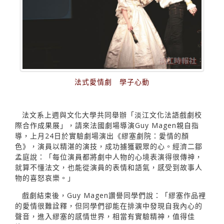
法式愛情劇 學子心動
法文系上週與文化大學共同舉辦「淡江文化法語戲劇校
際合作成果展」，請來法國劇場導演Guy Magen親自指
導，上月24日於實驗劇場演出《繆塞劇院：愛情的顏
色》，演員以精湛的演技，成功擄獲觀眾的心。經濟二鄒
孟庭說：「每位演員都將劇中人物的心境表演得很傳神，
就算不懂法文，也能從演員的表情和語氣，感受到故事人
物的喜怒哀樂。」
戲劇結束後，Guy Magen讚譽同學們說：「繆塞作品裡
的愛情很難詮釋，但同學們卻能在排演中發現自我內心的
聲音，進入繆塞的感情世界，相當有實驗精神，值得佳