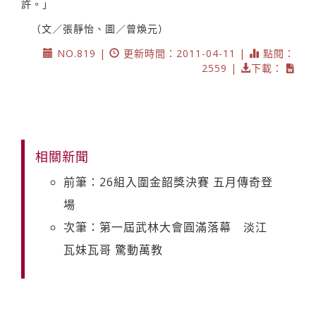
許。」
（文／張靜怡、圖／曾煥元）
NO.819 |
更新時間：2011-04-11 |
點閱：
2559 |
下載：
相關新聞
前筆：26組入圍金韶獎決賽 五月傳奇登
場
次筆：第一屆武林大會圓滿落幕 淡江
瓦妹瓦哥 驚動萬教