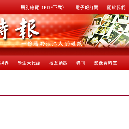
期別總覽（PDF下載）
電子報訂閱
關於我們
視界
學生大代誌
校友動態
特刊
影像資料庫