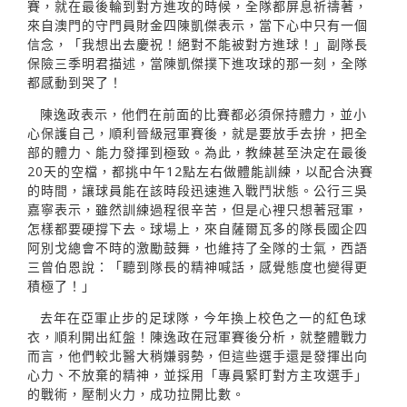
賽，就在最後輪到對方進攻的時候，全隊都屏息祈禱著，
來自澳門的守門員財金四陳凱傑表示，當下心中只有一個
信念，「我想出去慶祝！絕對不能被對方進球！」副隊長
保險三季明君描述，當陳凱傑撲下進攻球的那一刻，全隊
都感動到哭了！
陳逸政表示，他們在前面的比賽都必須保持體力，並小
心保護自己，順利晉級冠軍賽後，就是要放手去拚，把全
部的體力、能力發揮到極致。為此，教練甚至決定在最後
20天的空檔，都挑中午12點左右做體能訓練，以配合決賽
的時間，讓球員能在該時段迅速進入戰鬥狀態。公行三吳
嘉寧表示，雖然訓練過程很辛苦，但是心裡只想著冠軍，
怎樣都要硬撐下去。球場上，來自薩爾瓦多的隊長國企四
阿別戈總會不時的激勵鼓舞，也維持了全隊的士氣，西語
三曾伯恩說：「聽到隊長的精神喊話，感覺態度也變得更
積極了！」
去年在亞軍止步的足球隊，今年換上校色之一的紅色球
衣，順利開出紅盤！陳逸政在冠軍賽後分析，就整體戰力
而言，他們較北醫大稍嫌弱勢，但這些選手還是發揮出向
心力、不放棄的精神，並採用「專員緊盯對方主攻選手」
的戰術，壓制火力，成功拉開比數。