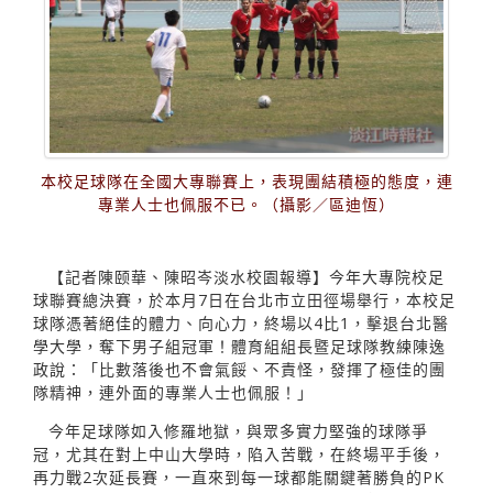
本校足球隊在全國大專聯賽上，表現團結積極的態度，連
專業人士也佩服不已。（攝影／區迪恆）
【記者陳颐華、陳昭岑淡水校園報導】今年大專院校足
球聯賽總決賽，於本月7日在台北市立田徑場舉行，本校足
球隊憑著絕佳的體力、向心力，終場以4比1，擊退台北醫
學大學，奪下男子組冠軍！體育組組長暨足球隊教練陳逸
政說：「比數落後也不會氣餒、不責怪，發揮了極佳的團
隊精神，連外面的專業人士也佩服！」
今年足球隊如入修羅地獄，與眾多實力堅強的球隊爭
冠，尤其在對上中山大學時，陷入苦戰，在終場平手後，
再力戰2次延長賽，一直來到每一球都能關鍵著勝負的PK