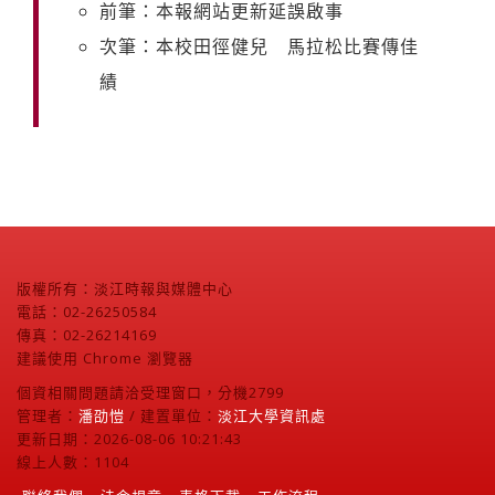
前筆：本報網站更新延誤啟事
次筆：本校田徑健兒 馬拉松比賽傳佳
績
版權所有：淡江時報與媒體中心
電話：02-26250584
傳真：02-26214169
建議使用 Chrome 瀏覽器
個資相關問題請洽受理窗口，分機2799
管理者：
潘劭愷
/ 建置單位：
淡江大學資訊處
更新日期：2026-08-06 10:21:43
線上人數：1104