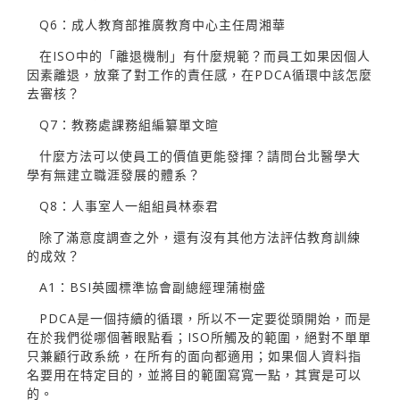
Q6：成人教育部推廣教育中心主任周湘華
在ISO中的「離退機制」有什麼規範？而員工如果因個人
因素離退，放棄了對工作的責任感，在PDCA循環中該怎麼
去審核？
Q7：教務處課務組編纂單文暄
什麼方法可以使員工的價值更能發揮？請問台北醫學大
學有無建立職涯發展的體系？
Q8：人事室人一組組員林泰君
除了滿意度調查之外，還有沒有其他方法評估教育訓練
的成效？
A1：BSI英國標準協會副總經理蒲樹盛
PDCA是一個持續的循環，所以不一定要從頭開始，而是
在於我們從哪個著眼點看；ISO所觸及的範圍，絕對不單單
只兼顧行政系統，在所有的面向都適用；如果個人資料指
名要用在特定目的，並將目的範圍寫寬一點，其實是可以
的。