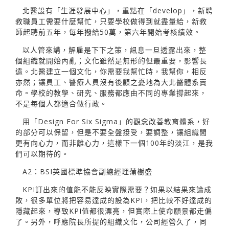
北醫設有「生涯發展中心」，重點在「develop」，新聘
教職員工需要什麼幫忙，只要學校做得到就盡量給，新教
師起聘前五年，每年撥給50萬，第六年開始考核績效。
以人管來講，解雇是下下之策，訊息一旦透露出來，整
個組織就開始內亂；文化雖然是無形的但最重要，影響長
遠。北醫建立一個文化，你需要我幫忙時，我幫你，相反
亦然；讓員工、醫療人員沒有後顧之憂地為大北醫體系賣
命。學校的教學、研究、服務都應由不同的專業撐起來，
不是每個人都適合做行政。
用「Design For Six Sigma」的觀念改善教育體系，好
的部分可以保留，但是不要全盤接受，要調整，讓組織間
更有向心力，而非離心力，這樣下一個100年的淡江，是我
們可以期待的。
A2：BSI英國標準協會副總經理蒲樹盛
KPI訂出來的值能不能反映實際需要？如果以結果來論成
敗，很多單位將把容易達成的設為KPI，把比較不好達成的
隱藏起來，導致KPI值都很漂亮，但實際上使命願景都走偏
了。另外，呼應院長所提的組織文化，公司經營久了，同