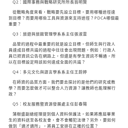
Q2：國際事務與戰略研究所所長翁明賢
從戰略角度來看，戰略要先設立目標，要用哪種途徑達
到目標？而要用哪些工具與資源來支持途徑？PDCA哪個最
重要？
Q3：旅遊與旅館管理學系系主任張淑雲
品管的過程中最重要的就是設立目標，但師生與行政人
員達成目標共識的過程中往往會出現問題，例如：行政人
員已把資訊公告在網路上，但還是有學生資訊不暢通，所
以在目標設定時該如何達成全面的共識？
Q4：多元文化與語言學系系主任王蔚婷
在師資的品質方面，我們要去探討的是他們的研究或教
學？而要怎麼做才可以整合人力資源？讓教師也能理解行
政？
Q5：校友服務暨資源發展處主任彭春陽
蒲樹盛副總經理提到個人資料保護法，如果將應屆畢業
生的資料送至各校友會，會不會觸犯法律？另外，要如何
做到「適才適所」，將員工安排在正確的位置？