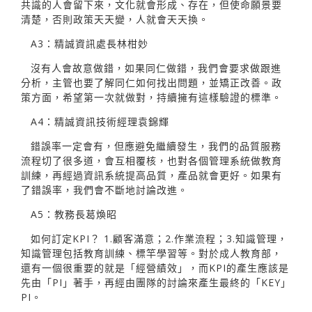
共識的人會留下來，文化就會形成、存在，但使命願景要
清楚，否則政策天天變，人就會天天換。
A3：精誠資訊處長林柑妙
沒有人會故意做錯，如果同仁做錯，我們會要求做跟進
分析，主管也要了解同仁如何找出問題，並矯正改善。政
策方面，希望第一次就做對，持續擁有這樣驗證的標準。
A4：精誠資訊技術經理袁錦輝
錯誤率一定會有，但應避免繼續發生，我們的品質服務
流程切了很多道，會互相覆核，也對各個管理系統做教育
訓練，再經過資訊系統提高品質，產品就會更好。如果有
了錯誤率，我們會不斷地討論改進。
A5：教務長葛煥昭
如何訂定KPI？ 1.顧客滿意；2.作業流程；3.知識管理，
知識管理包括教育訓練、標竿學習等。對於成人教育部，
還有一個很重要的就是「經營績效」，而KPI的產生應該是
先由「PI」著手，再經由團隊的討論來產生最終的「KEY」
PI。