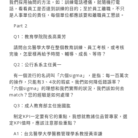
我們採用抽問的方法，如：訓練電話禮儀，就隨機打電
話，看看員工是否達到訓練的目的；至於員工離職，不只
是人事單位的責任，每個單位都應該要和離職員工懇談。
Part 2
Q1：教育學院院長高熏芳
請問台北醫學大學在整個教育訓練、員工考核，或考核
完後，怎麼樣再給予時間、輔導、成長、等待？
Q2：公行系系主任黃一
有一個流行的名詞叫「六個sigma」，是指：每一百萬次
的操作，只能有3、4次的瑕疵。我們如何降低錯誤率？
「六個sigma」的理想和我們實際的狀況，我們該如何去
match？您的經驗是如何處理？
Q3：成人教育部主任施國肱
制定KPI一定要有它的重點，我想就教諸位品管專家，選
定KPI值時，應該注意那些重點？
A1：台北醫學大學醫務管理學系教授黃崇謙