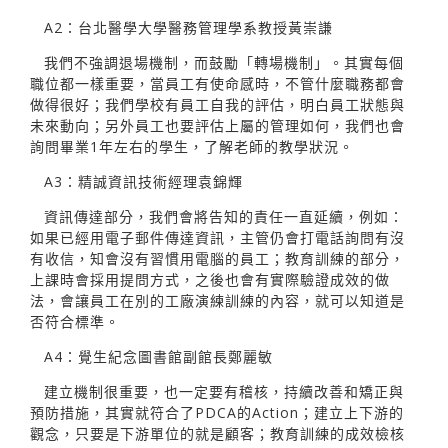
A2：台北醫學大學醫務管理學系教授黃崇謙
我們不強調退場機制，而鼓勵「轉場機制」。其實每個
職位都一樣重要，當員工有使命感時，不管什麼職務都會
做得很好；我們學校有員工自我的評估，明白員工狀態與
未來動向；另外員工也要評估上屬的管理如何，我們也會
詢問畢業1年左右的學生，了解老師的教學狀況。
A3：精誠資訊技術經理袁錦輝
資訊傳達部分，我們會將告知的責任一直延續，例如：
如果已經用電子郵件傳達資訊，主管仍會打電話詢問有沒
有收信，知會沒有習慣用電腦的員工；教育訓練的部分，
上課時會採用提問方式，之後也會有實際驗證成效的做
法，會讓員工在別的工廠演練訓練的內容，就可以知道是
否符合標準。
A4：覺生紀念圖書館副館長鄭麗敏
建立機制很重要，也一定要有稽核，持續改善和矯正與
預防措施，其實就符合了PDCA的Action；建立上下游的
觀念，只要是下游單位的就是顧客；教育訓練的成效檢核