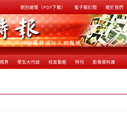
期別總覽（PDF下載）
電子報訂閱
關於我們
視界
學生大代誌
校友動態
特刊
影像資料庫