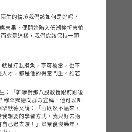
樣陌生的情境我們該如何是好呢？
適應未果，便開始陷入低潮挫折害怕
然而愈是這樣，我們愈該保持一顆
，就是打混摸魚，寧可被當，也不
經人才，都是他的得意門生。誰若
學生：「幹嘛對那八股教授跟前跟後
？穆罕默德向群眾宣稱，他可以叫
穆罕默德又說：「山既然不過來，
給我想要的學習方式，我只好去適
有自己過去嘍！」畢業後沒幾年，