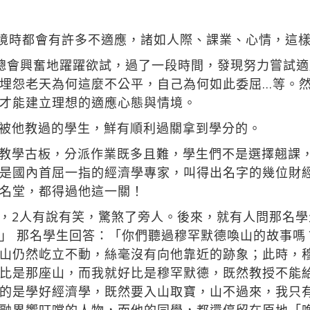
境時都會有許多不適應，諸如人際、課業、心情，這
總會興奮地躍躍欲試，過了一段時間，發現努力嘗試
埋怨老天為何這麼不公平，自己為何如此委屈…等。
才能建立理想的適應心態與情境。
被他教過的學生，鮮有順利過關拿到學分的。
教學古板，分派作業既多且難，學生們不是選擇翹課
是國內首屈一指的經濟學專家，叫得出名字的幾位財
名堂，都得過他這一關！
，2人有說有笑，驚煞了旁人。後來，就有人問那名
」 那名學生回答：「你們聽過穆罕默德喚山的故事嗎
山仍然屹立不動，絲毫沒有向他靠近的跡象；此時，
比是那座山，而我就好比是穆罕默德，既然教授不能
的是學好經濟學，既然要入山取寶，山不過來，我只