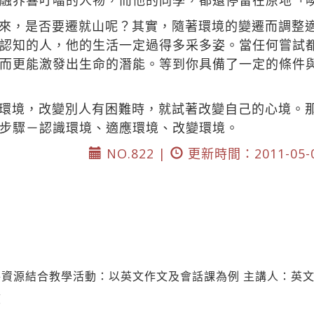
融界響叮噹的人物，而他的同學，都還停留在原地「
來，是否要遷就山呢？其實，隨著環境的變遷而調整
認知的人，他的生活一定過得多采多姿。當任何嘗試
而更能激發出生命的潛能。等到你具備了一定的條件
環境，改變別人有困難時，就試著改變自己的心境。
步驟－認識環境、適應環境、改變環境。
NO.822 |
更新時間：2011-05-
資源結合教學活動：以英文作文及會話課為例 主講人：英文
笈