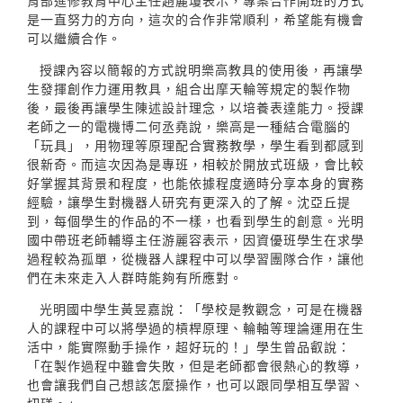
育部進修教育中心主任趙麗瓊表示，專案合作開班的方式
是一直努力的方向，這次的合作非常順利，希望能有機會
可以繼續合作。
授課內容以簡報的方式說明樂高教具的使用後，再讓學
生發揮創作力運用教具，組合出摩天輪等規定的製作物
後，最後再讓學生陳述設計理念，以培養表達能力。授課
老師之一的電機博二何丞堯說，樂高是一種結合電腦的
「玩具」，用物理等原理配合實務教學，學生看到都感到
很新奇。而這次因為是專班，相較於開放式班級，會比較
好掌握其背景和程度，也能依據程度適時分享本身的實務
經驗，讓學生對機器人研究有更深入的了解。沈亞丘提
到，每個學生的作品的不一樣，也看到學生的創意。光明
國中帶班老師輔導主任游麗容表示，因資優班學生在求學
過程較為孤單，從機器人課程中可以學習團隊合作，讓他
們在未來走入人群時能夠有所應對。
光明國中學生黃昱嘉說：「學校是教觀念，可是在機器
人的課程中可以將學過的槓桿原理、輪軸等理論運用在生
活中，能實際動手操作，超好玩的！」學生曾品叡說：
「在製作過程中雖會失敗，但是老師都會很熱心的教導，
也會讓我們自己想該怎麼操作，也可以跟同學相互學習、