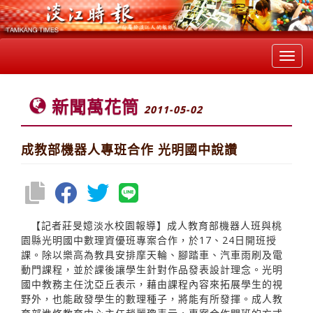
Toggl
navig
新聞萬花筒
2011-05-02
成教部機器人專班合作 光明國中說讚
【記者莊旻嬑淡水校園報導】成人教育部機器人班與桃
園縣光明國中數理資優班專案合作，於17、24日開班授
課。除以樂高為教具安排摩天輪、腳踏車、汽車雨刷及電
動門課程，並於課後讓學生針對作品發表設計理念。光明
國中教務主任沈亞丘表示，藉由課程內容來拓展學生的視
野外，也能啟發學生的數理種子，將能有所發揮。成人教